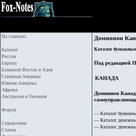
На главную
Доминион Канад
Каталог бумажных
Каталог
Россия
Под редакцией П
Европа
Ближний Восток и Азия
Северная Америка
КАНАДА
Южная Америка
Африка
Доминион Канада
Австралия и Океания
самоуправляющее
Форум
— Каталог бумажны
— Каталог денежны
Справочная
— Каталог денежны
Статьи