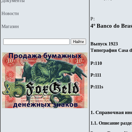
Документы
Новости
Р:
4º Banco do Bras
Магазин
Выпуск 1923
Типография Casa da
P:1
10
P:
111
P:
111s
1. Справочная и
1.
1
.
Описание разде