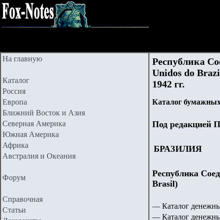
На главную
Республика Со
Unidos do Braz
Каталог
1942 гг.
Россия
Европа
Каталог бумажных
Ближний Восток и Азия
Северная Америка
Под редакцией П
Южная Америка
Африка
БРАЗИЛИЯ
Австралия и Океания
Республика Сое
Форум
Brasil)
Справочная
— Каталог денежн
Статьи
— Каталог денежны