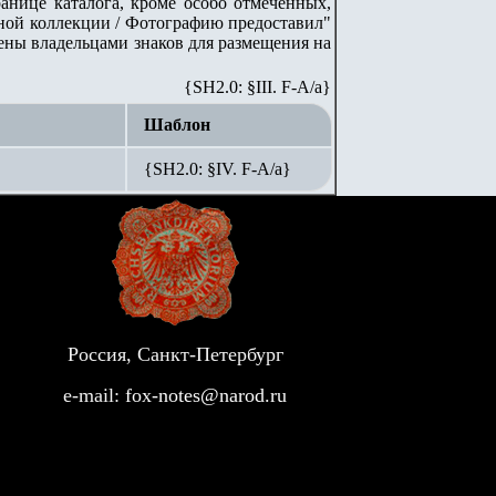
анице каталога, кроме особо отмеченных,
стной коллекции / Фотографию предоставил"
лены владельцами знаков для размещения на
{SH2.0: §III. F-A/а}
Шаблон
{SH2.0: §IV. F-А/а}
Россия, Санкт-Петербург
e-mail:
fox-notes@narod.ru