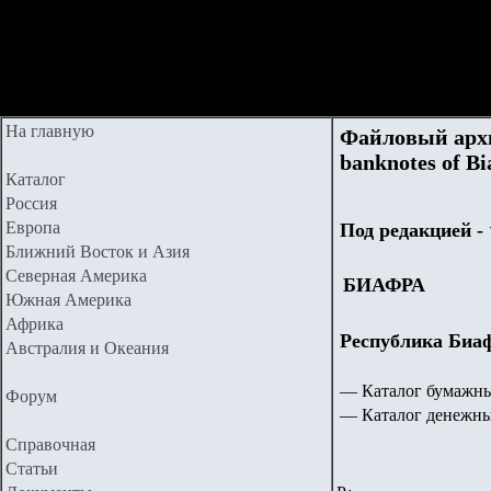
На главную
Файловый архи
banknotes of Bi
Каталог
Россия
Европа
Под редакцией 
Ближний Восток и Азия
Северная Америка
БИАФРА
Южная Америка
Африка
Республика Биафр
Австралия и Океания
— Каталог бумажны
Форум
— Каталог денежных 
Справочная
Статьи