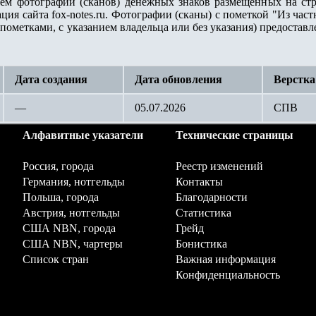
лем фотографий (сканов) денежных знаков размещенных на стр
ция сайта fox-notes.ru. Фотографии (сканы) с пометкой "Из ча
пометками, с указанием владельца или без указания) предостав
Дата создания
Дата обновления
Верстка
—
05.07.2026
СПВ
Алфавитные указатели
Технические страницы
Россия, города
Реестр изменений
Германия, нотгельды
Контакты
Польша, города
Благодарности
Австрия, нотгельды
Статистика
США NBN, города
Грейд
США NBN, чартеры
Бонистика
Список стран
Важная информация
Конфиденциальность