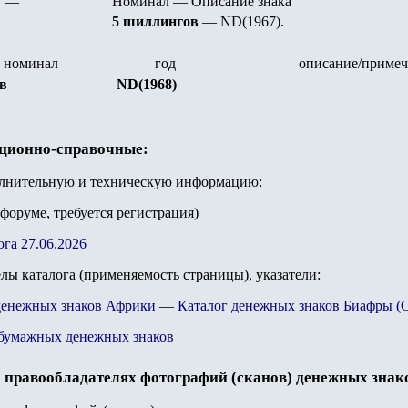
—
Номинал
—
Описание знака
5 шиллингов
— ND(1967)
.
номинал
год
описание/примеч
в
ND(1968)
ационно-справочные:
олнительную и техническую информацию:
 форуме, требуется регистрация)
ога 27.06.2026
елы каталога (применяемость страницы), указатели:
денежных знаков Африки
—
Каталог денежных знаков Биафры (Cat
бумажных денежных знаков
 правообладателях фотографий (сканов) денежных знак