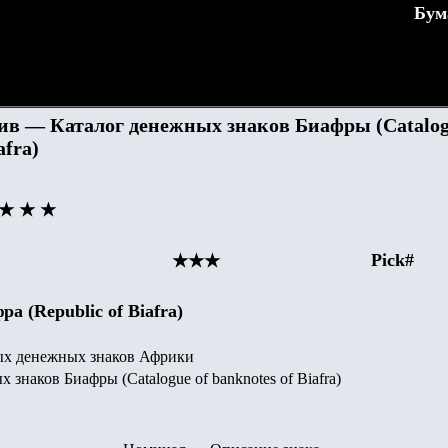
Бум
в — Каталог денежных знаков Биафры (Catalog
afra)
- ★ ★ ★
Pick#
★★★
а (Republic of Biafra)
х денежных знаков Африки
знаков Биафры (Catalogue of banknotes of Biafra)