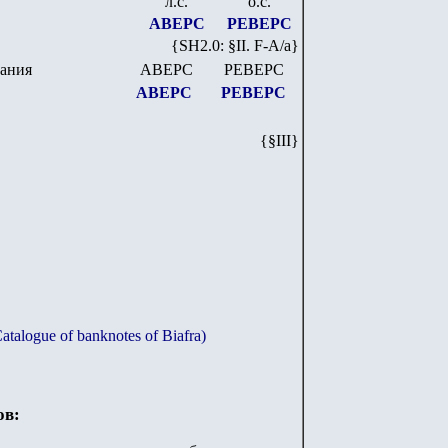
л.с.
о.с.
АВЕРС
РЕВЕРС
{SH
2
.
0
: §II. F-A/
a
}
ания
АВЕРС
РЕВЕРС
АВЕРС
РЕВЕРС
{§III}
alogue of banknotes of Biafra)
ов: