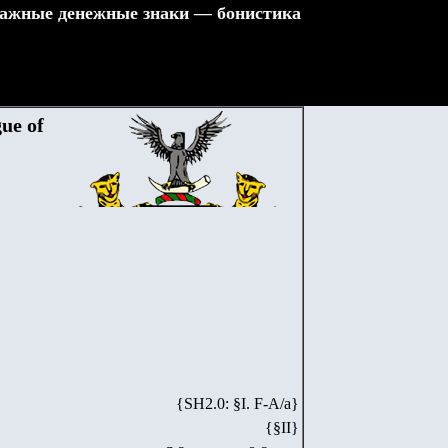
ажные денежные знаки — бонистика
ue of
{SH2.0: §I. F-А/а}
{§II}