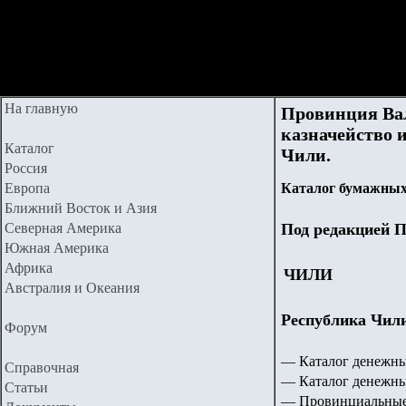
На главную
Провинция Вал
казначейство 
Каталог
Чили.
Россия
Европа
Каталог бумажных
Ближний Восток и Азия
Северная Америка
Под редакцией П
Южная Америка
Африка
ЧИЛИ
Австралия и Океания
Республика Чили 
Форум
— Каталог денежн
Справочная
— Каталог денежны
Статьи
— Провинциальные