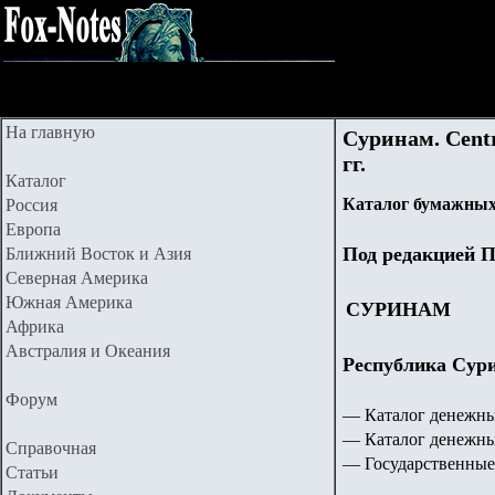
На главную
Суринам. Centr
гг.
Каталог
Каталог бумажных
Россия
Европа
Под редакцией П
Ближний Восток и Азия
Северная Америка
Южная Америка
СУРИНАМ
Африка
Австралия и Океания
Республика Сури
Форум
— Каталог денежн
— Каталог денежны
Справочная
— Государственные
Статьи