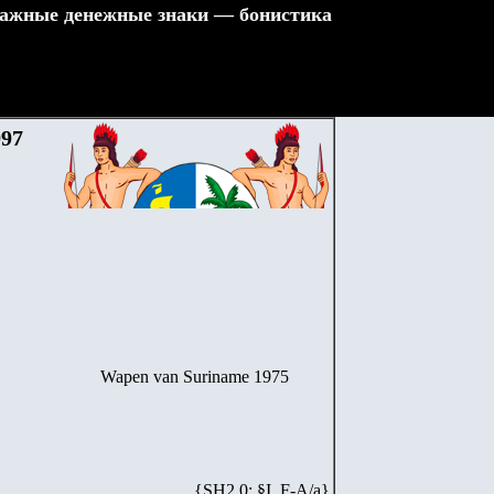
ажные денежные знаки — бонистика
997
Wapen van Suriname 1975
{SH2.0: §I. F-А/а}