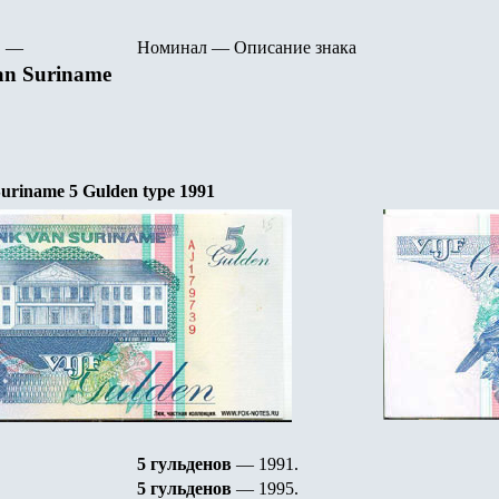
—
Номинал
—
Описание знака
an Suriname
Suriname 5
Gulden type 19
91
5 гульденов
— 1991.
5 гульденов
— 1995.