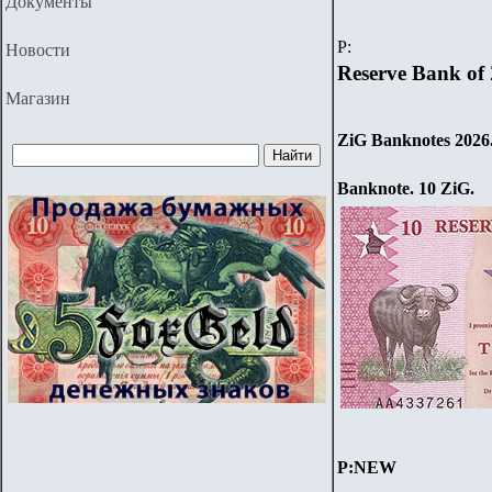
Документы
P
:
Новости
Reserve Bank of
Магазин
ZiG Banknotes 202
6
Banknote. 1
0
ZiG
.
P:NEW