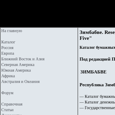
На главную
Зимбабве. Rese
Five"
Каталог
Каталог бумажных
Россия
Европа
Под редакцией П
Ближний Восток и Азия
Северная Америка
Южная Америка
ЗИМБАБВЕ
Африка
Австралия и Океания
Республика Зимб
Форум
— Каталог бумажны
— Каталог денежны
Справочная
—
Государственные
Статьи