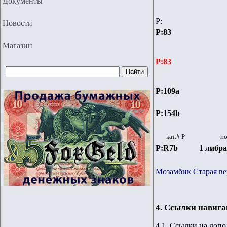
Документы
P
:
Новости
P:83
Магазин
P:83
P:109a
P:154b
кат.# Р
н
P:R7b
1 либра
Мозамбик Старая вер
4. Ссылки навиг
4.1. Ссылки на доп