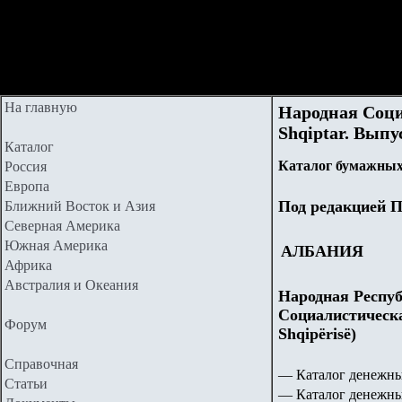
На главную
Народная Соци
Shqiptar. Выпу
Каталог
Каталог бумажных
Россия
Европа
Под редакцией П
Ближний Восток и Азия
Северная Америка
Южная Америка
АЛБАНИЯ
Африка
Австралия и Океания
Народная Республ
Социалистическая
Форум
Shqipërisë)
Справочная
—
Каталог денежны
Статьи
—
Каталог денежн