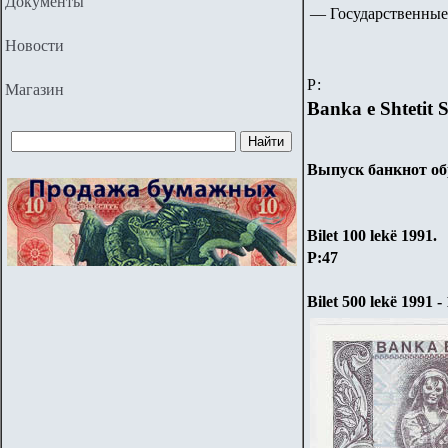
Документы
— Государственные
Новости
Р:
Магазин
Banka e Shtetit 
Выпуск банкнот обр
Bilet
100
lekë
1
991.
P:47
Bilet
500
lekë
1991 - 