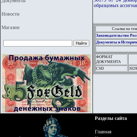
Документы
образцовых ассигн
Новости
Магазин
Ссылки на те
Законодательство Росс
Документы и Историч
.
ФОРМАТ
ДОКУМЕНТА
CSD
3029
Разделы сайта
Главная