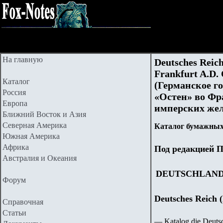
На главную
Deutsches Reich
Frankfurt A.D. 
Каталог
(Германское г
Россия
«Остен» во Фр
Европа
имперских жел
Ближний Восток и Азия
Северная Америка
Каталог бумажных
Южная Америка
Африка
Под редакцией П
Австралия и Океания
DEUTSCHLAN
Форум
Deutsches Reich 
Справочная
Статьи
— Katalog die Deut