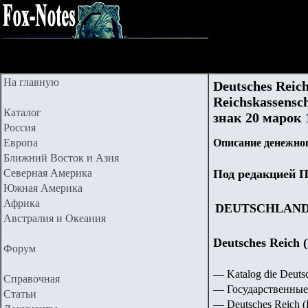
На главную
Deutsches Reic
Reichskassensc
Каталог
знак 20 марок 
Россия
Европа
Описание денежног
Ближний Восток и Азия
Северная Америка
Под редакцией П
Южная Америка
Африка
DEUTSCHLAN
Австралия и Океания
Deutsches Reich
Форум
— Katalog die Deut
Справочная
— Государственные
Статьи
— Deutsches Reich (