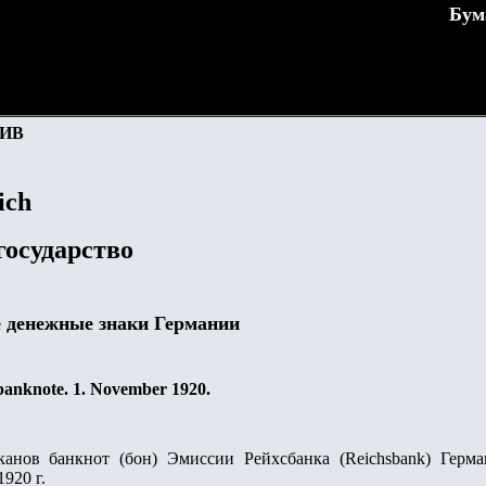
Бум
ИВ
ich
государство
е денежные знаки Германии
banknote.
1. November 1920.
анов банкнот (бон
) Эмиссии Рейхсбанка
(Reichsbank)
Герма
1920 г
.