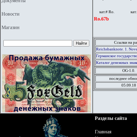
Документы
кат.# Ro.
кат
Новости
Ro.67b
Магазин
Ссылки на ра
Reichsbanknote. 1. Nov
Германское государство
Каталог денежных знак
OG-1.0.
последнее обно
05.09.18
Разделы сайта
Главная