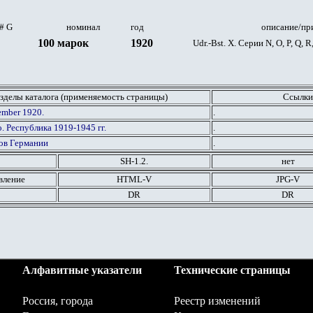
.# G
номинал
год
описание/пр
100 марок
1920
Udr.-Bst. X. Серии
N, O, P, Q, R
зделы каталога (применяемость страницы)
Ссылки
ember 1920.
.
. Республика 1919-1945 гг.
.
ов Германии
.
SH-1.
2
.
нет
вление
HTML
-V
JPG
-V
DR
DR
Алфавитные указатели
Технические страницы
Россия, города
Реестр изменений