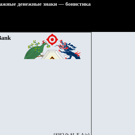
ажные денежные знаки — бонистика
Bank
{SH2.0: §I. F-А/а}