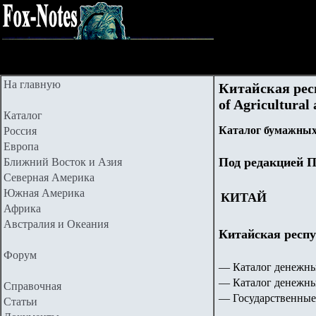
На главную
Китайская рес
of Agricultura
Каталог
Каталог бумажных
Россия
Европа
Под редакцией П
Ближний Восток и Азия
Северная Америка
Южная Америка
КИТАЙ
Африка
Австралия и Океания
Китайская рес
Форум
— Каталог денежны
— Каталог денежны
Справочная
— Государственные
Статьи