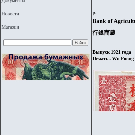
Документы
Новости
P
:
Bank of Agricul
Магазин
行銀商農
Выпуск
1921 года
Печать - Wu Foong I