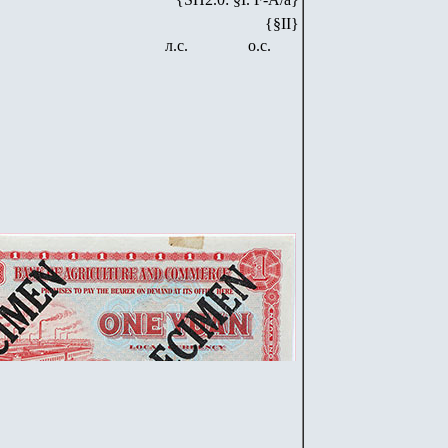
{§II}
л.с.
о.с.