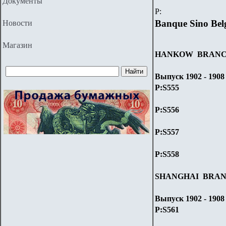
Документы
P
:
Banque Sino Bel
Новости
Магазин
HANKOW BRAN
Выпуск 1902 - 1908 
P:S
555
P:S
556
P:S
557
P:S
558
SHANGHAI BRA
Выпуск 1902 - 1908 
P:S
561