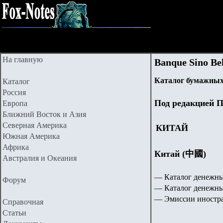
На главную
Banque Sino B
Каталог бумажных
Каталог
Россия
Под редакцией П
Европа
Ближний Восток и Азия
Северная Америка
КИТАЙ
Южная Америка
Африка
Китай (中國)
Австралия и Океания
— Каталог денежны
Форум
— Каталог денежны
— Эмиссии иностра
Справочная
Статьи