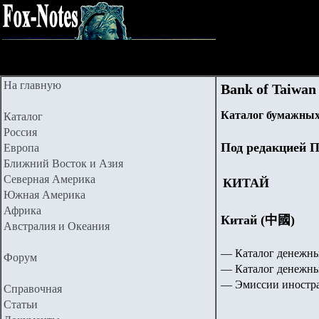
На главную
Bank of Taiwan
Каталог бумажных
Каталог
Россия
Под редакцией П
Европа
Ближний Восток и Азия
Северная Америка
КИТАЙ
Южная Америка
Африка
Китай (中國)
Австралия и Океания
— Каталог денежны
Форум
— Каталог денежны
— Эмиссии иностра
Справочная
Статьи