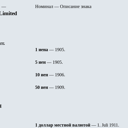
—
Номинал
—
Описание знака
Limited
гг.
1 иена
—
1905.
5 иен
—
1905.
10 иен
—
1906.
50 иен
—
1909.
H
1 доллар местной
валютой
—
1. Juli 1911.