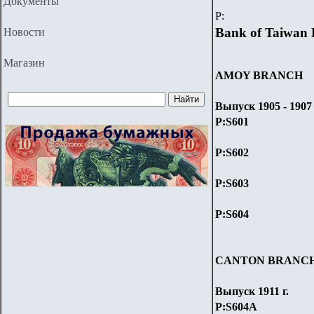
Документы
P
:
Bank of Taiwan 
Новости
Магазин
AMOY BRANCH
Выпуск 1905 - 1907 
P:S601
P:S602
P:S603
P:S604
CANTON BRANC
Выпуск 1911 г.
P:S60
4A