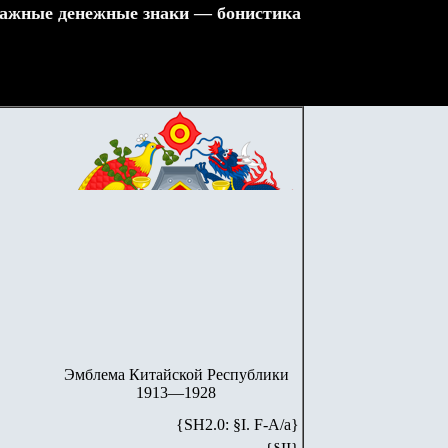
ажные денежные знаки — бонистика
Эмблема Китайской Республики
1913—1928
{SH2.0: §I. F-А/а}