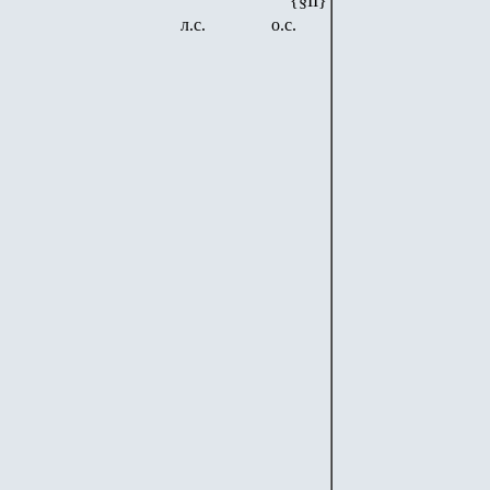
{§II}
л.с.
о.с.