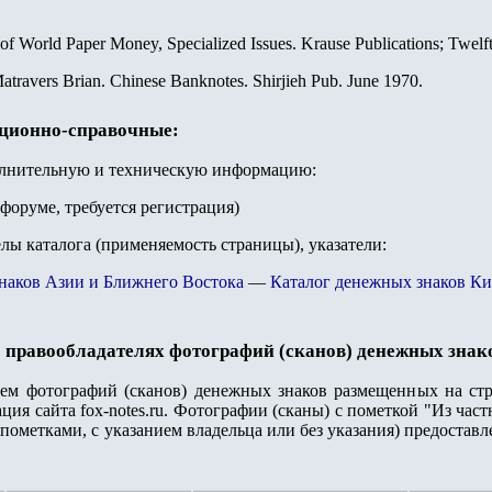
 of World Paper Money, Specialized Issues. Krause Publications; Twelf
atravers Brian. Chinese Banknotes. Shirjieh Pub. June 1970.
ационно-справочные:
олнительную и техническую информацию:
 форуме, требуется регистрация)
елы каталога (применяемость страницы), указатели:
наков Азии и Ближнего Востока
—
Каталог денежных знаков Ки
 правообладателях фотографий (сканов) денежных знак
лем фотографий (сканов) денежных знаков размещенных на стр
ция сайта fox-notes.ru. Фотографии (сканы) с пометкой "Из ча
пометками, с указанием владельца или без указания) предостав