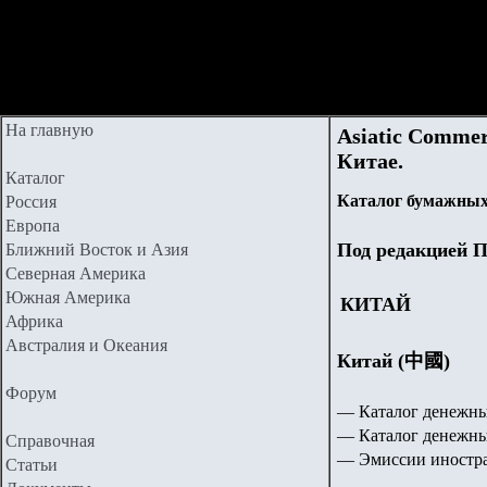
На главную
Asiatic Comme
Китае.
Каталог
Каталог бумажных
Россия
Европа
Под редакцией П
Ближний Восток и Азия
Северная Америка
Южная Америка
КИТАЙ
Африка
Австралия и Океания
Китай (中國)
Форум
— Каталог денежны
— Каталог денежны
Справочная
— Эмиссии иностра
Статьи