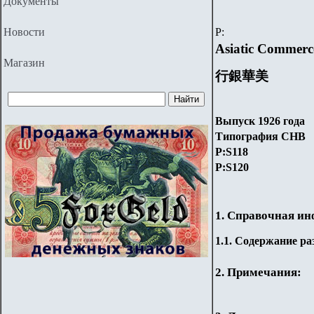
Документы
Новости
P
:
Asiatic Commerc
Магазин
行銀華美
Выпуск 1926 года
Типография
CHB
P:
S
118
P:
S
120
1. Справочная и
1.
1
. Содержание ра
2. Примечания: