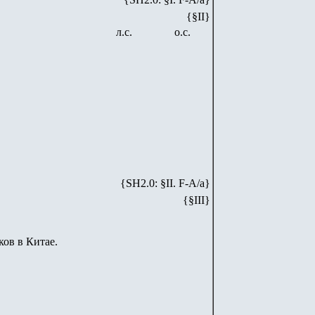
{§II}
л.с.
о.с.
{SH
2
.
0
: §II. F-A/
a
}
{§III}
ков в Китае.