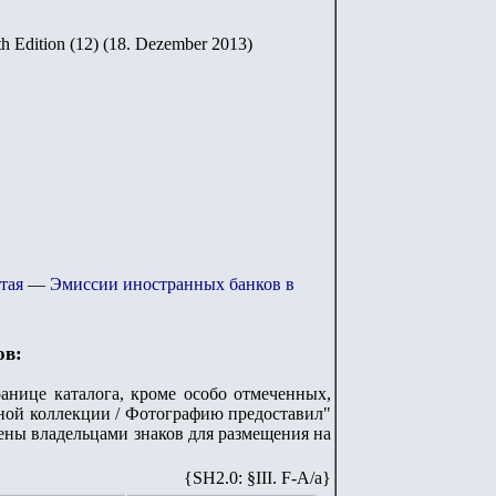
th Edition (12) (18. Dezember 2013)
тая
—
Эмиссии иностранных банков в
ов:
анице каталога, кроме особо отмеченных,
стной коллекции / Фотографию предоставил"
лены владельцами знаков для размещения на
{SH2.0: §III. F-A/а}