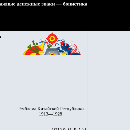
ажные денежные знаки — бонистика
в
Эмблема Китайской Республики
1913—1928
{SH2.0: §I. F-А/а}