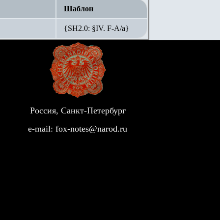
Шаблон
{SH2.0: §IV. F-А/а}
Россия, Санкт-Петербург
e-mail:
fox-notes@narod.ru