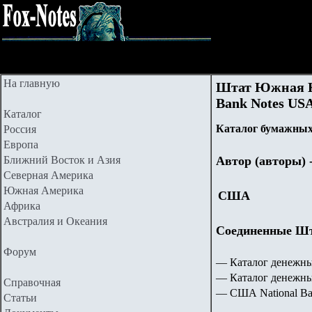
На главную
Штат Южная Ка
Bank Notes US
Каталог
Каталог бумажных 
Россия
Европа
Ближний Восток и Азия
Автор (авторы)
Северная Америка
Южная Америка
США
Африка
Австралия и Океания
Соединенные Шта
Форум
— Каталог денежны
— Каталог денежн
Справочная
— США National Ba
Статьи