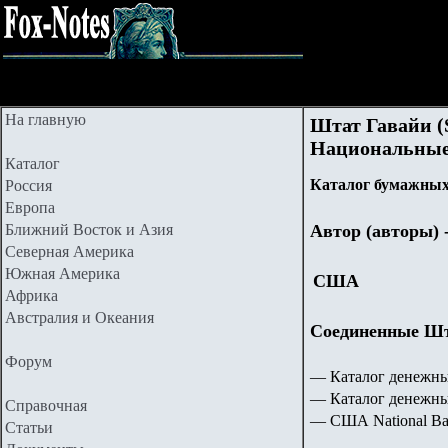
На главную
Штат Гавайи (S
Национальные
Каталог
Каталог бумажных 
Россия
Европа
Ближний Восток и Азия
Автор (авторы)
Северная Америка
Южная Америка
США
Африка
Австралия и Океания
Соединенные Шта
Форум
— Каталог денежны
— Каталог денежн
Справочная
— США National Ba
Статьи