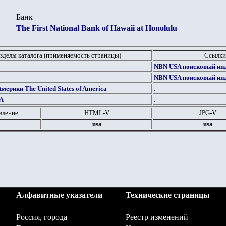
Банк
The First National Bank of Hawaii at Honolulu
зделы каталога (применяемость страницы)
Ссылки
NBN USA
поисковый инд
NBN USA
поисковый инд
ерики The United States of America
.
А
.
вление
HTML
-V
JPG
-V
usa
usa
Алфавитные указатели
Технические страницы
Россия, города
Реестр изменений