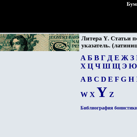
Бум
Литера
Y
. Статьи 
указатель. (латини
А
Б
В
Г
Д
Е
Ж
З
Х
Ц
Ч
Ш
Щ
Э
Ю
A
B
C
D
E
F
G
H
Y
W
X
Z
Библиография бонистик