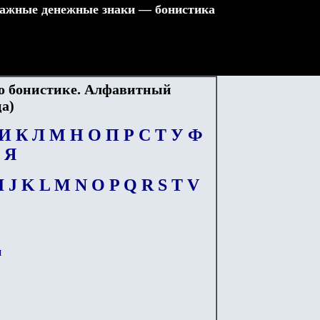
ажные денежные знаки — бонистика
по бонистике. Алфавитный
ца)
И
К
Л
М
Н
О
П
Р
С
Т
У
Ф
Я
I
J
K
L
M
N
O
P
Q
R
S
T
V
и