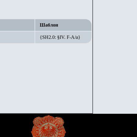
Шаблон
{SH2.0: §IV. F-А/а}