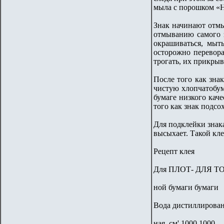
мыла с порошком «
Знак начинают отмы
отмыванию самого з
окрашиваться, мыть
осторожно перевора
трогать, их прикры
После того как зна
чистую хлопчатобум
бумаге низкого каче
того как знак подсо
Для подклейки знак
высыхает. Такой кле
Рецепт клея
Для ПЛОТ- ДЛЯ Т
ной бумаги бумаги
Вода дистиллирова
ная, см' 1000 1000