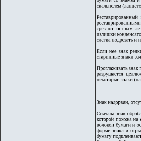
бумаги со знаком и
скальпелем (ланцето
Реставрированный 
реставрированными 
срезают острым ле
излишки конденсатор
слегка подрезать и
Если нее знак редк
старинные знаки зач
Проглаживать знак г
разрушается целлюл
некоторые знаки (нап
Знак надорван, отсу
Сначала знак обраб
которой похожа на 
волокон бумаги и о
форме знака и отр
бумагу подклеивают