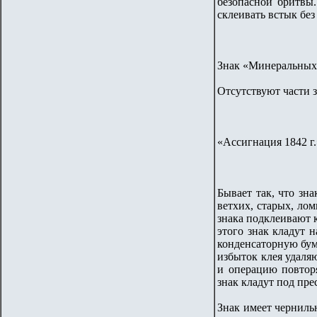
безопасной бритвы
склеивать встык бе
Знак «Минеральных в
Отсутствуют части з
«Ассигнация 1842 г.
Бывает так, что зн
ветхих, старых, ло
знака подклеивают 
этого знак кладут 
конденсаторную бум
избыток клея удаля
и операцию повтор
знак кладут под пре
Знак имеет черниль