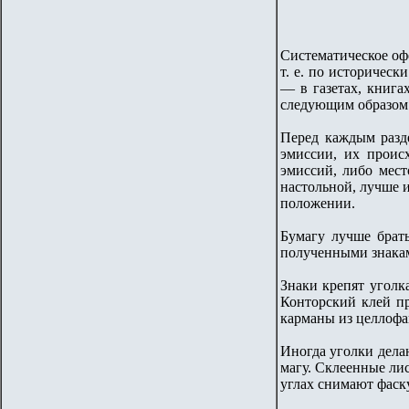
Систематическое оф
т. е. по историчес
— в газетах, книга
следующим образом
Перед каждым разд
эмиссии, их проис
эмиссий, либо мест
настольной, лучше 
положении.
Бумагу лучше брат
полученными знакам
Знаки крепят уголк
Конторский клей пр
карманы из целлофа
Иногда уголки дела
магу. Склеенные ли
углах снимают фаску