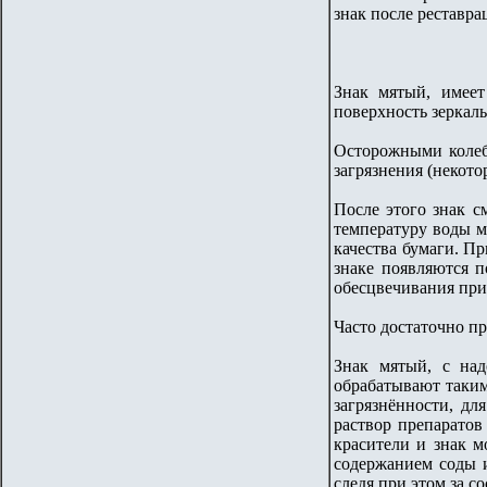
знак после реставра
Знак мятый, имеет
поверхность зеркал
Осторожными колеба
загрязнения (некото
После этого знак с
температуру воды м
качества бумаги. Пр
знаке появляются п
обесцвечивания прио
Часто достаточно пр
Знак мятый, с над
обрабатывают таким
загрязнённости, дл
раствор препаратов
красители и знак м
содержанием соды и
следя при этом за с