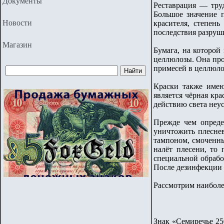
Документы
Реставрация — труд
Большое значение п
Новости
красителя, степень
последствия разруш
Магазин
Бумага, на которой
целлюлозы. Она про
примесей в целлюлоз
Краски также имею
является чёрная кра
действию света неу
Прежде чем определ
уничтожить плесне
тампоном, смоченны
налёт плесени, то
специальной обрабо
После дезинфекции 
Рассмотрим наиболе
Знак «Семиречье 250