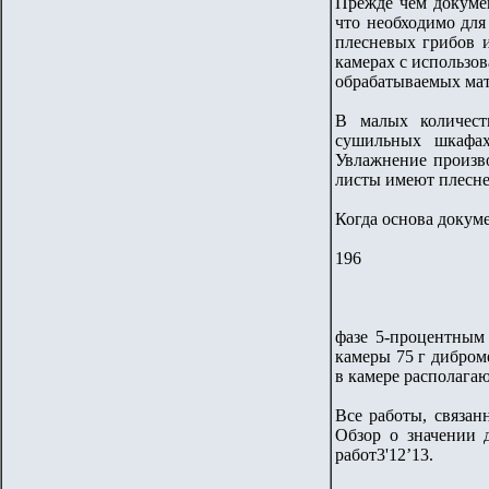
Прежде чем докумен
что необходимо для
плесневых грибов и
камерах с использо
обрабатываемых мат
В малых количест
сушильных шкафах
Увлажнение произв
листы имеют плесне
Когда основа докум
196
фазе 5-процентным 
камеры 75 г дибром
в камере располага
Все работы, связан
Обзор о значении 
работ3'12’13.