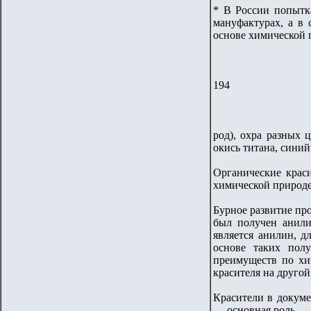
* В России попытк
мануфактурах, а в
основе химической 
194
род), охра разных 
окись титана, синий
Органические крас
химической природе 
Бурное развитие про
был получен анили
является анилин, д
основе таких пол
преимуществ по хи
красителя на друго
Красители в докуме
— основная роль — 