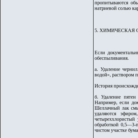
пропитываются обы
натриевой солью ка
5. ХИМИЧЕСКАЯ 
Если документальн
обеспыливания.
а. Удаление черни
водой», раствором п
История происхожден
б. Удаление пятен
Например, если до
Шеллачный лак смы
удаляются эфиром
четыреххлористый 
обработкой 0,5—3-
чистом участке бума