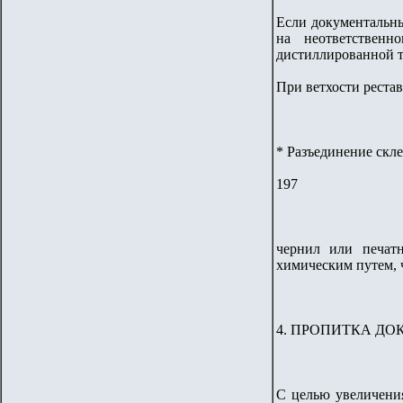
Если документальны
на неответственн
дистиллированной т
При ветхости реста
* Разъединение скл
197
чернил или печатн
химическим путем, 
4. ПРОПИТКА Д
С целью увеличени