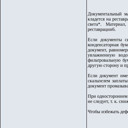
Документальный ма
кладется на рестав
света*. Материал
реставрации6.
Если документы с
конденсаторная бум
документ, равномер
увлажненную водо
фильтровальную бу
другую сторону и п
Если документ име
скальпелем заплаты
документ промазыва
При одностороннем 
не следует, т. к. сн
Чтобы избежать деф