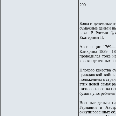
200
Боны и денежные зн
бумажные деньги вы
века. В России бу
Екатерины II.
Ассигнации 1769—1
Канкрина 1839—184
проводился тоже н
краски денежных зна
Плохого качества б
гражданской войны 
положением в стран
этих целей самая ра
низкого качества н
бумага употреблена 
Военные деньги на
Германии и Австр
оккупированных об