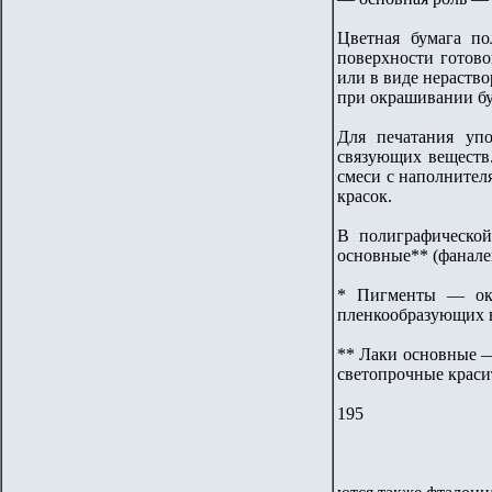
Цветная бумага п
поверхности готово
или в виде нераств
при окрашивании бу
Для печатания упо
связующих веществ
смеси с наполните
красок.
В полиграфической
основные** (фанале
* Пигменты — окр
пленкообразующих в
** Лаки основные —
светопрочные краси
195