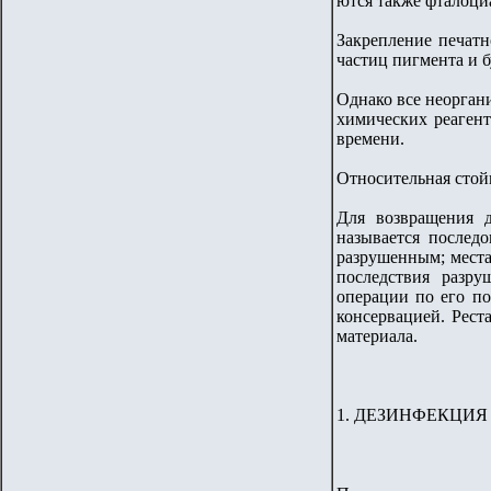
ются также фталоци
Закрепление печатн
частиц пигмента и б
Однако все неоргани
химических реагент
времени.
Относительная стойк
Для возвращения д
называется послед
разрушенным; места
последствия разру
операции по его п
консервацией. Рест
материала.
1. ДЕЗИНФЕКЦИЯ