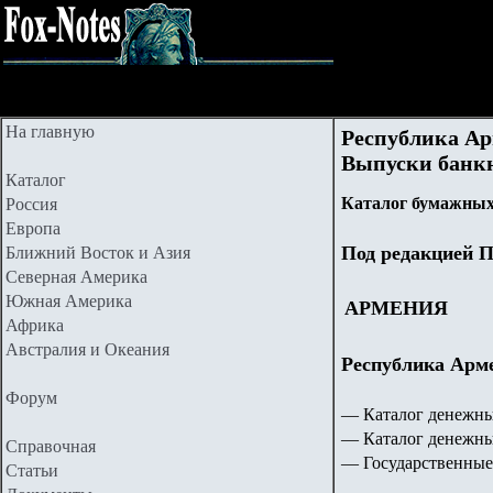
На главную
Республика А
Выпуски банкнот
Каталог
Каталог бумажных
Россия
Европа
Под редакцией П
Ближний Восток и Азия
Северная Америка
Южная Америка
АРМЕНИЯ
Африка
Австралия и Океания
Республика А
Форум
— Каталог денежны
— Каталог денежны
Справочная
— Государственные
Статьи