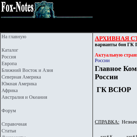
На главную
АРХИВНАЯ С
варианты бон ГК 
Каталог
Актуальную стран
Россия
России
Европа
Главное Ко
Ближний Восток и Азия
России
Северная Америка
Южная Америка
ГК ВСЮР
Африка
Австралия и Океания
Форум
СПРАВКА:
Незначи
Справочная
Статьи
кат.# К
кат.# 