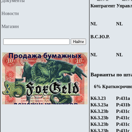
Документы
Контрагент Управ
Новости
NL
NL
Магазин
В.С.Ю.Р.
NL
NL
Варианты по ш
6% Краткосрочно
K6.3.23
P:431a
K6.3.23a
P:431b
K6.3.23b
P:431c
K6.3.23b
P:431c
K6.3.23b
P:431c
K6.3.23b
P:431c