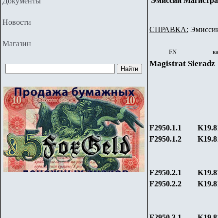
Эмиссии Магистрат
Документы
Новости
СПРАВКА:
Эмиссии 
Магазин
FN
к
Magistrat Sieradz
F2
950.1.1
K19.
8
F2
950.1.
2
K19.
8
F2
950.2.1
K19.
8
F2
950.2.
2
K19.
8
F2
950.3.1
K19.
8