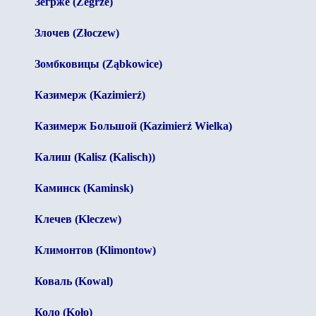
Зегрже (Zegrze)
Злочев (Złoczew)
Зомбковицы (Ząbkowice)
Казимерж (Kazimierź)
Казимерж Большой (Kazimierź Wielka)
Калиш (Kalisz (Kalisch))
Каминск (Kaminsk)
Клечев (Kleczew)
Климонтов (Klimontow)
Коваль (Kowal)
Коло (Koło)