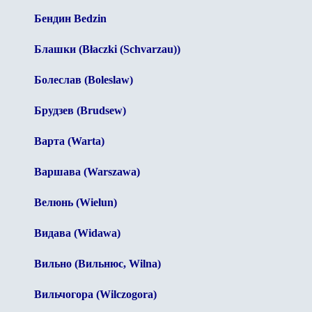
Бендин Bedzin
Блашки (Błaczki (Schvarzau))
Болеслав (Boleslaw)
Брудзев (Brudsew)
Варта (Warta)
Варшава (Warszawa)
Велюнь (Wielun)
Видава (Widawa)
Вильно (Вильнюс, Wilna)
Вильчогора (Wilczogora)