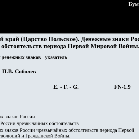
Бум
 край (Царство Польское). Денежные знаки Ро
обстоятельств периода Первой Мировой Войны
денежных знаков - указатель
- П.В. Соболев
E. -
F.
- G.
FN-1.9
х знаков России
России чрезвычайных обстоятельств
х знаков России чрезвычайных обстоятельств периода Первой
волюций и Гражданской Войны.