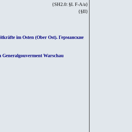
{SH2.0: §I. F-А/а}
{§I
I
}
itkräfte im Osten (Ober Ost). Германские
en Generalgouverment Warschau