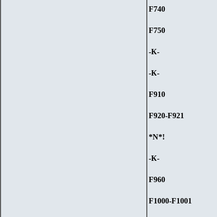
F740
F750
-К-
-К-
F910
F920-F921
*N*!
-К-
F960
F1000-F1001