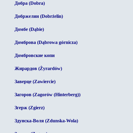
Добра (Dobra)
Добржелин (Dobrźelin)
Домбе (Dąbie)
Домброва (Dąbrowa górnicza)
Домбровские копи
Жирардов (Żyrardów)
Заверце (
Zawiercie)
Загоров (Zagorów (Hinterberg))
Згерж (Zgierz)
Здунска-Воля (Zdunska-Wola)