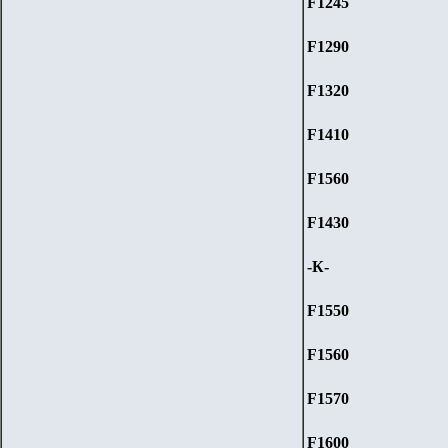
F1245
F1290
F1320
F1410
F1560
F1430
-К-
F1550
F1560
F1570
F1600