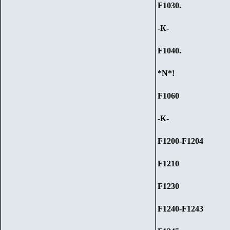
F1030.
-К-
F1040.
*N*!
F1060
-К-
F1200-F1204
F1210
F1230
F1240-F1243