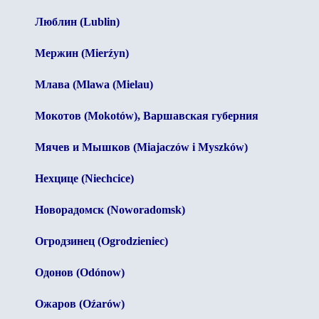
Люблин (Lublin)
Мержин (Mierźyn)
Млава (Mlawa (Mielau)
Мокотов (Mokotów), Варшавская губерния
Мячев и Мышков (Miajaczów i Myszków)
Нехцице (Niechcice)
Новорадомск (Noworadomsk)
Огродзинец (Ogrodzieniec)
Одонов (Odónow)
Ожаров (Oźarów)