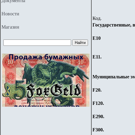
Документы
Новости
Код.
Государственные, 
Магазин
Е10
Е11.
Муниципальные эм
F20.
F120.
Е290.
F300.