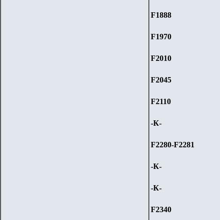
F1888
F1970
F2010
F2045
F2110
-К-
F2280-F2281
-К-
-К-
F2340