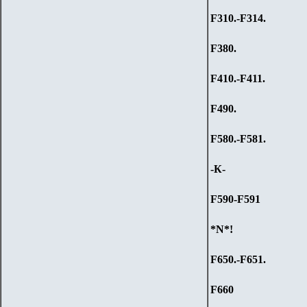
F310.-F314.
F380.
F410.-F411.
F490.
F580.-F581.
-К-
F590-F591
*N*!
F650.-F651.
F660