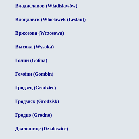
Владиславов (Władislawów)
Влоцлавск (Wlocławek (Leslau))
Вржозова (Wrzosowa)
Высока (Wysoka)
Голин (Golina)
Гомбин (Gombin)
Гродзец (Grodziec)
Гродзиск (Grodzisk)
Гродно (Grodno)
Дзялошице (Dzialoszice)