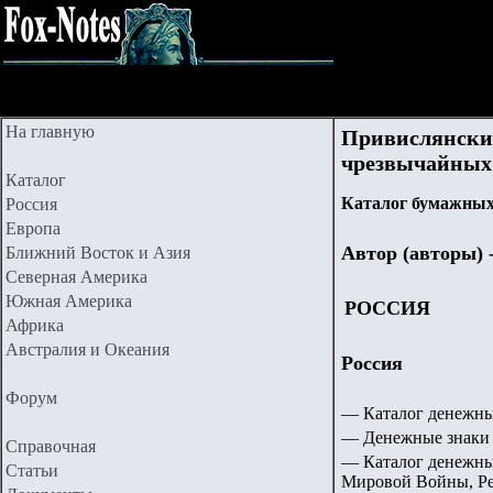
На главную
Привислянский
чрезвычайных 
Каталог
Каталог бумажных 
Россия
Европа
Автор (авторы) 
Ближний Восток и Азия
Северная Америка
Южная Америка
РОССИЯ
Африка
Австралия и Океания
Россия
Форум
— Каталог денежны
— Денежные знаки 
Справочная
— Каталог денежны
Статьи
Мировой Войны, Ре