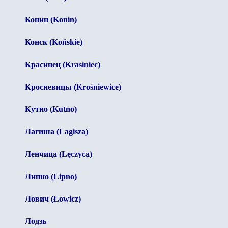
Конин (Konin)
Конск (Końskie)
Красинец (Krasiniec)
Кросневицы (Krośniewice)
Кутно (Kutno)
Лагиша (Lagisza)
Ленчица (Lęczyca)
Липно (Lipno)
Лович (Łowicz)
Лодзь