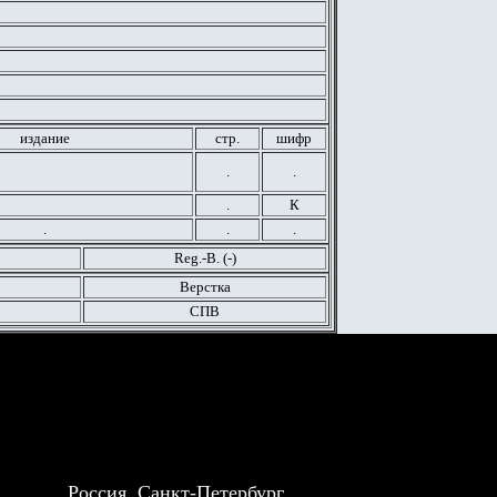
издание
стр.
шифр
.
.
.
К
.
.
.
Reg.-B. (-)
Верстка
СПВ
Россия, Санкт-Петербург