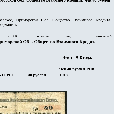
морской Обл. Общество Взаимного Кредита. Чек 40 рублей
вское, Приморской Обл. Общество Взаимного Кредита. 
формации.
кат.# К
номинал
год
описание/п
риморской Обл. Общество Взаимного Кредита
Чек
и
1918
г
ода
.
Чек 40
рублей
1918.
K11.39.1
40 рублей
1918