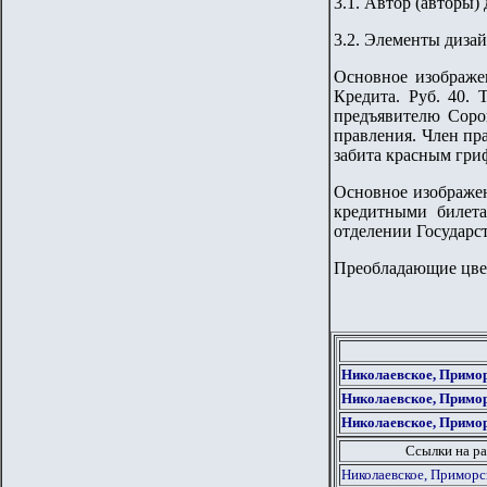
3.1. Автор (авторы) 
3.2. Элементы дизай
Основное изображе
Кредита. Руб. 40.
предъявителю Сорок
правления. Член пра
забита красным гри
Основное изображен
кредитными билет
отделении Государст
Преобладающие цвет
Николаевское, Примор
Николаевское, Примор
Николаевское, Примор
Ссылки на ра
Николаевское, Приморс