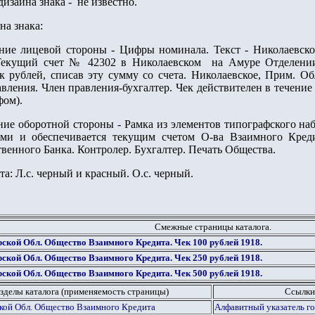
дизайна знака - не известно.
на знака:
ние лицевой стороны - Цифры номинала
. Текст -
Николаевск
 Текущий счет № 42302 в Николаевском на Амуре Отделении
 рублей, списав эту сумму со счета. Николаевское, Прим. Об
вления. Член правления-бухгалтер. Чек действителен в течение
фом).
ие оборотной стороны - Рамка из элементов типографского набо
ами и обеспечивается текущим счетом О-ва Взаимного Кре
венного Банка. Контролер. Бухгалтер. Печать Общества.
а: Л.с.
черный и красный. О.с. черный.
Смежные страницы каталога.
ской Обл. Общество Взаимного Кредита. Чек 100 рублей 1918.
ской Обл. Общество Взаимного Кредита. Чек 250 рублей 1918.
ской Обл. Общество Взаимного Кредита. Чек 500 рублей 1918.
зделы каталога (применяемость страницы)
Ссылки
кой Обл. Общество Взаимного Кредита
Алфавитный указатель го