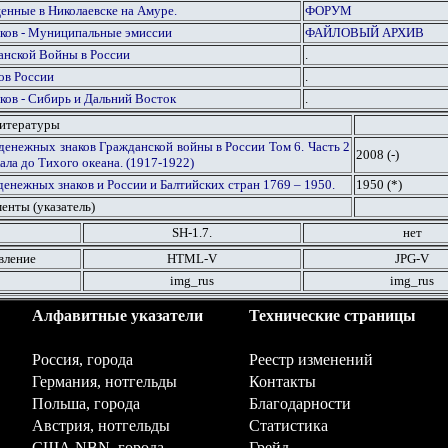
нные в Николаевске на Амуре.
ФОРУМ
ков - Муниципальные эмиссии
ФАЙЛОВЫЙ АРХИВ
анской Войны в России
.
ов России
.
ков - Сибирь и Дальний Восток
.
литературы
денежных знаков Гражданской войны в России Том 6. Часть 2
2008 (-)
ала до Тихого океана. (1917-1922)
денежных знаков и России и Балтийских стран 1769 – 1950.
1950 (*)
енты (указатель)
SH-1.
7
.
нет
вление
HTML
-V
JPG
-V
img_rus
img_rus
Алфавитные указатели
Технические страницы
Россия, города
Реестр изменений
Германия, нотгельды
Контакты
Польша, города
Благодарности
Австрия, нотгельды
Статистика
США NBN, города
Грейд