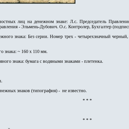
ностных лиц на денежном знаке:
Л.с. Председатель Правлени
равления
-
Эльмень-Дубович. О.с. Контролер, Бухгалтер (подпис
ежного знака: Без серии. Номер трех - четырехзначный черный
го знака:
~
160
х
110 мм.
дяного знака: бумага с водяными знаками - плетенка.
ы.
енежных знаков (типография) - не известно.
* * *
* * *