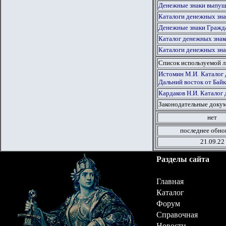
Денежные знаки выпуще
Каталоги денежных зна
Денежные знаки Гражд
Каталог денежных знак
Каталоги денежных зна
Список используемой 
Истомин М.И. Каталог 
Дальний восток от Байк
Кардаков Н.И. Каталог 
Законодательные докум
нет
последнее обно
21.09.22
Разделы сайта
Главная
Каталог
Форум
Справочная
Новости