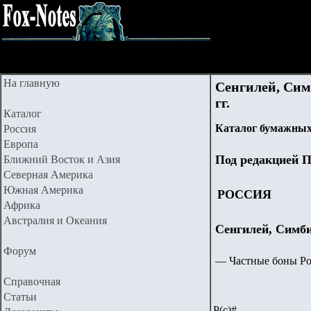
На главную
Сенгилей, Сим
гг.
Каталог
Каталог бумажных
Россия
Европа
Под редакцией П
Ближний Восток и Азия
Северная Америка
Южная Америка
РОССИЯ
Африка
Австралия и Океания
Сенгилей, Симб
Форум
—
Частные боны Рос
Справочная
Статьи
Р(с)#