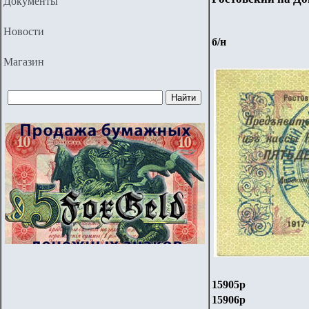
Документы
Новости
б/н
Магазин
159
05
р
159
06
р