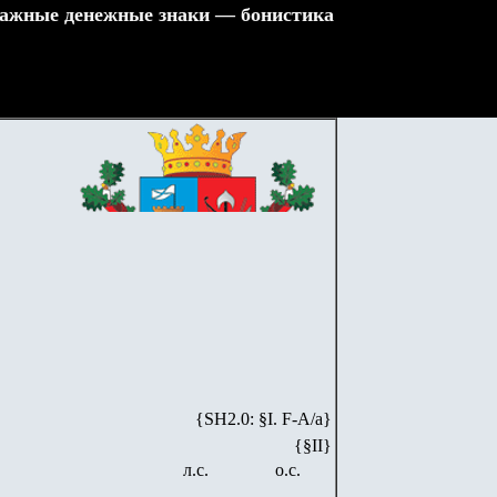
ажные денежные знаки — бонистика
{SH2.0: §I. F-А/а}
{§II}
л.с.
о.с.