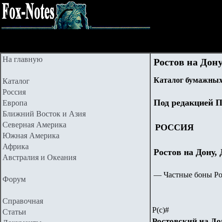
На главную
Ростов на Дону
Каталог бумажных
Каталог
Россия
Под редакцией П
Европа
Ближний Восток и Азия
Северная Америка
РОССИЯ
Южная Америка
Африка
Ростов на Дону,
Австралия и Океания
—
Частные боны Рос
Форум
Справочная
Р(с)#
Статьи
Ростовский на Д