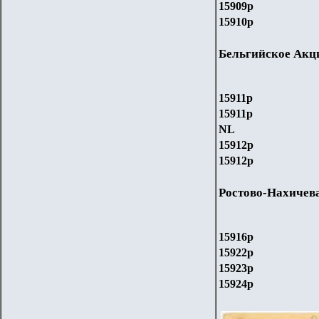
159
09
р
159
10
р
Бельгийское Акц
159
11
р
159
11
р
NL
159
12
р
159
12
р
Ростово-Нахичев
15916р
159
22
р
159
23
р
159
24
р