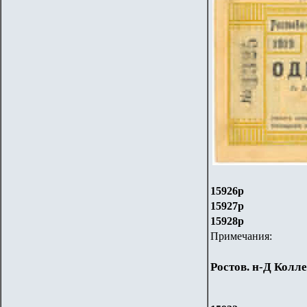
159
26
р
159
2
7р
159
2
8р
Примечания:
Ростов. н-Д Колл