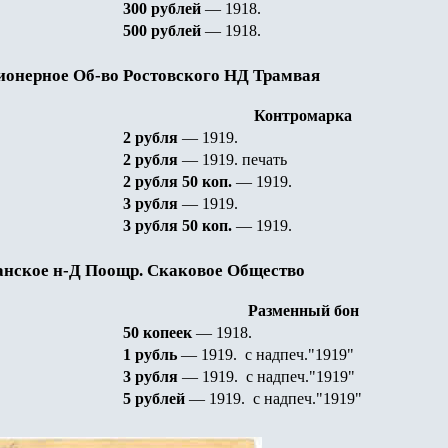
30
0
рублей
— 1918
.
50
0
рублей
— 1918
.
ионерное Об-во Ростовского НД Трамвая
Контромарка
2 рубля
— 1919
.
2 рубля
— 1919
.
печать
2 рубля 50
коп.
— 1919
.
3 рубля
— 1919
.
3 рубля 50
коп.
— 1919
.
анское н-Д Поощр. Скаковое Общество
Разменный бон
50
копеек
— 1918
.
1 рубль
— 1919
.
с надпеч."1919"
3 рубля
— 1919
.
с надпеч."1919"
5 рублей
— 1919
.
с надпеч."1919"