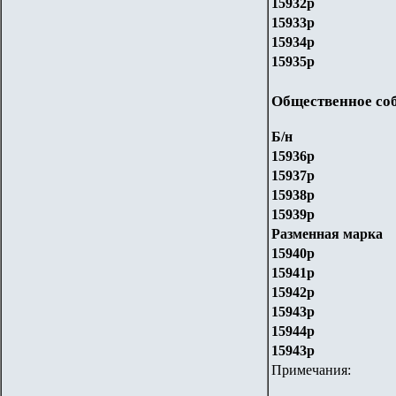
159
32
р
159
33
р
159
3
4р
159
35
р
Общественное соб
Б/н
15936р
15937р
15938р
15939р
Разменная марка
159
40
р
15941р
15942р
15943р
15944р
15943р
Примечания: