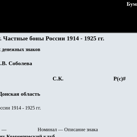
Бум
. Частные боны России 1914 - 1925 гг.
 денежных знаков
.В. Соболева
С.К.
Р(с)#
 Донская область
сии 1914 - 1925 гг.
—
Номинал
—
Описание знака
ону Коммерческий клуб