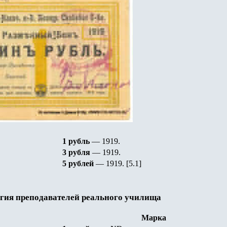
1 рубль
— 1919
.
3 рубля
— 1919
.
5 рублей
— 1919
.
[5.1]
егия преподавателей реального училища
Марка