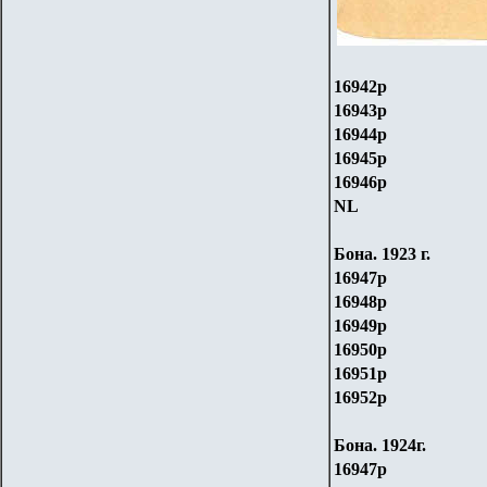
16942р
16943р
16944р
16945р
16946р
NL
Бона.
1923
г.
16947р
16948р
16949р
16950р
16951р
16952р
Бона.
1
924г.
16947р