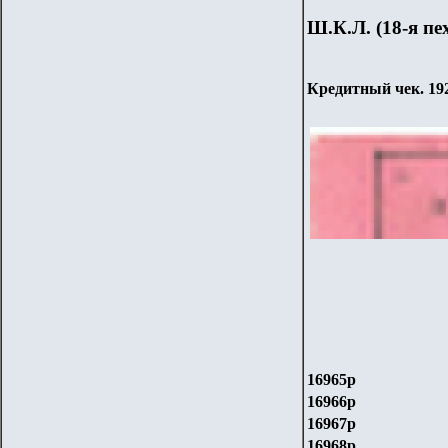
Ш.К.Л. (18-я п
Кредитный чек. 192
16965р
16966р
16967р
16968р