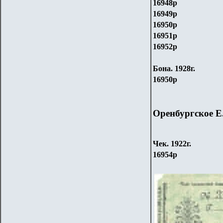
16948р
16949р
16950р
16951р
16952р
Бона.
192
8г.
16950р
Оренбургское Е
Чек. 1922г.
16954р