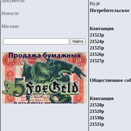
Документы
Р(с)#
Потребительское 
Новости
Магазин
Квитанция
21523р
21524р
21525р
21526р
21527р
Общественное со
Квитанция
21528р
21529р
21530р
21531р