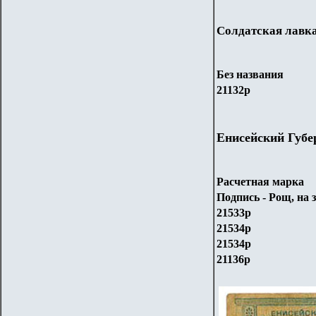
Солдатская лавка
Без названия
21132р
Енисейский Губе
Расчетная марка
Подпись - Рощ, на 
21533р
21534р
21534р
21136р