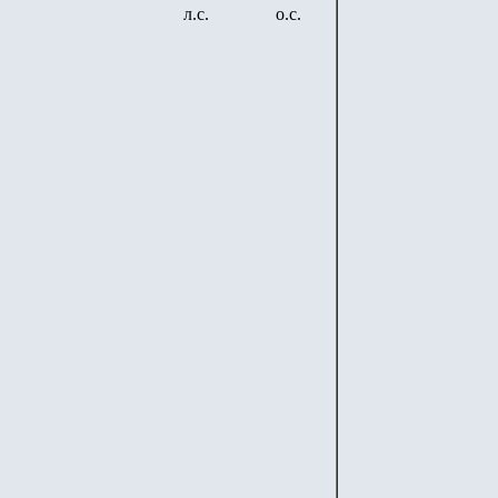
л.с.
о.с.