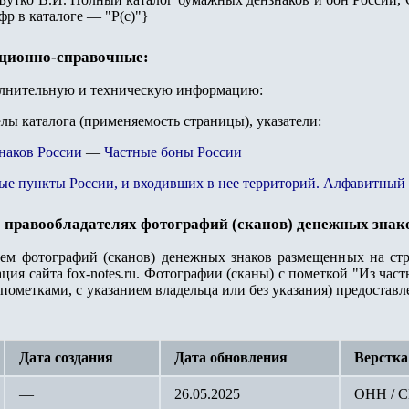
фр в каталоге — "Р(с)"}
ационно-справочные:
олнительную и техническую информацию:
елы каталога (применяемость страницы), указатели:
наков России
—
Частные боны России
ые пункты России, и входивших в нее территорий. Алфавитный 
 правообладателях фотографий (сканов) денежных знак
лем фотографий (сканов) денежных знаков размещенных на стр
ция сайта fox-notes.ru. Фотографии (сканы) с пометкой "Из ча
пометками, с указанием владельца или без указания) предостав
Дата создания
Дата обновления
Верстка
—
26.05.2025
ОНН / 