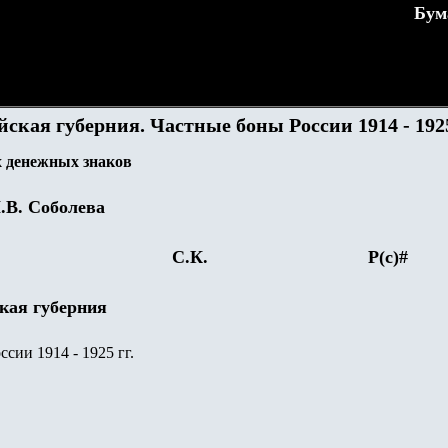
Бум
ская губерния. Частные боны России 1914 - 1925
 денежных знаков
.В. Соболева
С.К.
Р(с)#
кая губерния
сии 1914 - 1925 гг.