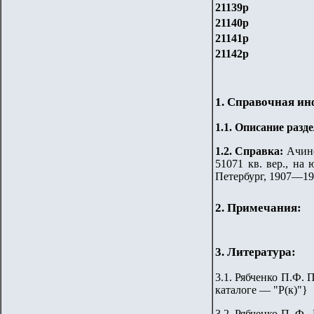
21139р
21140р
21141р
21142р
1. Справочная и
1.
1
.
Описание разде
1.2. Справка:
Ачинс
51071 кв. вер., на
Петербург, 1907—1
2. Примечания:
3. Литература:
3.1. Рябченко П.Ф. 
каталоге — "Р(к)"}
3.
2
.
Рябченко П. Ф.,