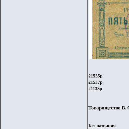
21535р
21537р
21138р
Товарищество В. 
Без названия