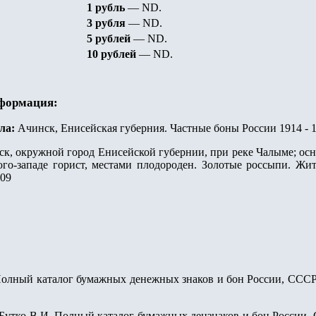
1 рубль
—
ND.
3 рубля
—
ND.
5 рублей
—
ND.
10 рублей
—
ND.
нформация:
ла:
Ачинск, Енисейская губерния. Частные боны России 1914 - 1
к, окружной город Енисейской губернии, при реке Чалыме; основ
 юго-западе горист, местами плодороден. Золотые россыпи. Жи
909
Полный каталог бумажных денежных знаков и бон России, СССР, 
 Бутко В.И. Полный каталог бумажных дензнаков и бон России, С