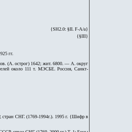
{SH
2
.
0
: §II. F-A/
a
}
{§III}
925 гг.
. (А. острог) 1642; жит. 6800. — А. округ
телей около 111 т. МЭСБЕ. Россия, Санкт-
стран СНГ. (1769-1994г.). 1995 г. {Шифр в
ССР, стран СНГ (1769–2000 гг.) Т. 1: Боны