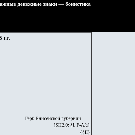
ажные денежные знаки — бонистика
 гг.
Герб Енисейской губернии
{SH2.0: §I. F-А/а}
{§II}