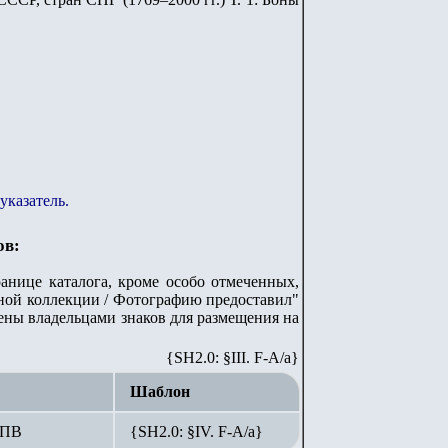
указатель.
ов:
анице каталога, кроме особо отмеченных,
стной коллекции / Фотографию предоставил"
лены владельцами знаков для размещения на
{SH2.0: §III. F-A/а}
Шаблон
СПВ
{SH2.0: §IV. F-А/а}