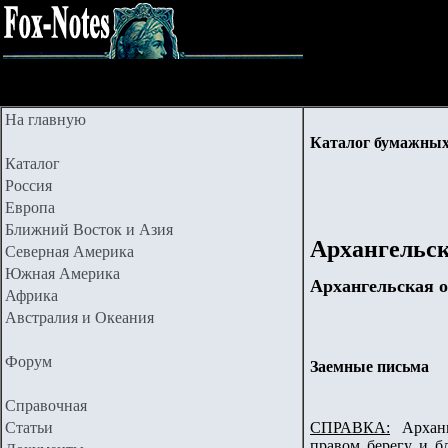
На главную
Каталог бумажных
Каталог
Россия
Европа
Ближний Восток и Азия
Архангельс
Северная Америка
Южная Америка
Архангельская о
Африка
Австралия и Океания
Форум
Заемные письма
Справочная
Статьи
СПРАВКА:
Арханге
правом берегу и б