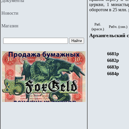
Документы
церкви, 1 монастыр
оборотом в 25 млн.
Новости
Ряб.
Магазин
Рябч. (син.)
(красн.)
Архангельский
с
6681р
6682р
6683р
6684р