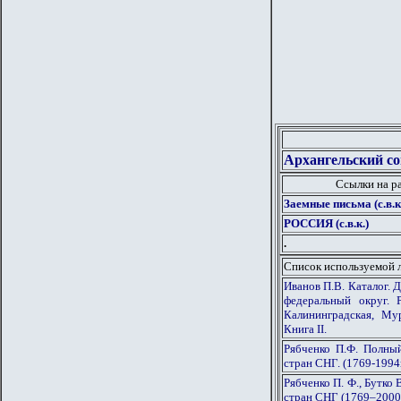
Архангельский со
Ссылки на р
Заемные письма (с.в.к
РОССИЯ (с.в.к.)
.
Список используемой 
Иванов П.В. Каталог. 
федеральный округ. 
Калининградская, Мур
Книга II.
Рябченко П.Ф. Полны
стран СНГ. (1769-1994г
Рябченко П. Ф., Бутко
стран СНГ (1769–2000 г