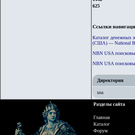
625
Ссылки навигаци
Каталог денежных 
(США)
—
National 
NBN USA
поисковы
NBN USA
поисковы
Директория
usa
Разделы сайта
Главная
Каталог
Форум