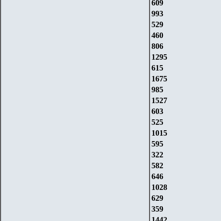
609
993
529
460
806
1295
615
1675
985
1527
603
525
1015
595
322
582
646
1028
629
359
1442