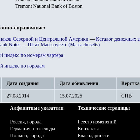
Tremont National Bank of Boston
онно-справочные:
знаков Северной и Центральной Америки
—
Каталог денежных 
Bank Notes
—
Штат Массачусетс (Massachusetts)
й индекс по номерам чартера
й индекс по городам
Дата создания
Дата обновления
Верстка
27.08.2014
15.07.2025
СПВ
Алфавитные указатели
Технические страницы
Россия, города
Реестр изменений
Германия, нотгельды
Контакты
Польша, города
Благодарности