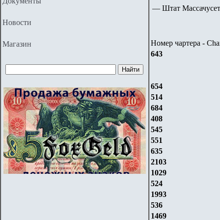
Документы
—
Штат Массачусетс
Новости
Номер чартера - Char
Магазин
643
654
514
684
408
545
551
635
2103
1029
524
1993
536
1469