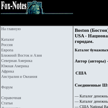
На главную
Boston (Бостон)
USA - Национа
Каталог
городам.
Россия
Европа
Каталог бумажных 
Ближний Восток и Азия
Северная Америка
Автор (авторы) 
Южная Америка
Африка
США
Австралия и Океания
Соединенные Шта
Форум
— Каталог денежны
Справочная
— Каталог денежн
Статьи
— США National Ba