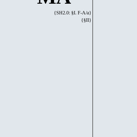
{SH2.0: §I. F-А/а}
{§I
I
}