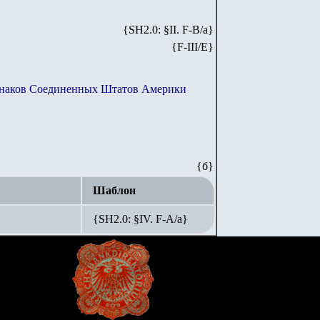
{SH2.0: §II. F-B/а}
{F-
III
/E}
знаков Соединенных Штатов Америки
{
б
}
Шаблон
{SH2.0: §IV. F-А/а}