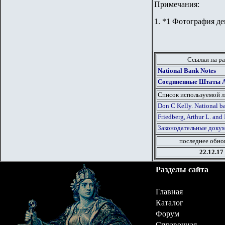
Примечания:
1. *1 Фотография д
Ссылки на ра
National Bank Notes
Соединенные Штаты Ам
Список используемой 
Don C Kelly. National ba
Friedberg, Arthur L. and 
Законодательные докум
последнее обно
22.12.17
Разделы сайта
Главная
Каталог
Форум
Справочная