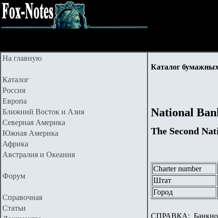
На главную
Каталог бумажных
Каталог
Россия
Европа
National Ban
Ближний Восток и Азия
Северная Америка
The Second Nati
Южная Америка
Африка
Австралия и Океания
Charter number
Форум
Штат
Город
Справочная
Статьи
СПРАВКА:
Банкноты