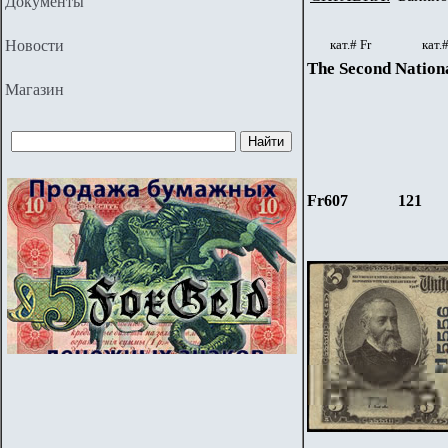
Документы
Новости
кат.#
Fr
кат.
The Second Nationa
Магазин
Fr607
121