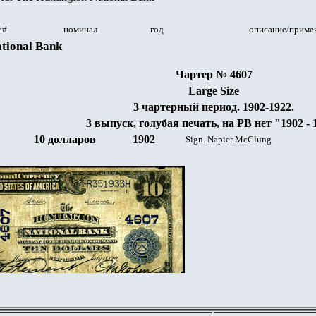
.#
номинал
год
описание/приме
tional Bank
Чартер № 4607
Large Size
3 чартерный период. 1902-1922.
3 выпуск, голубая печать, на РВ нет "1902 - 
10 долларов
1902
Sign. Napier McClung