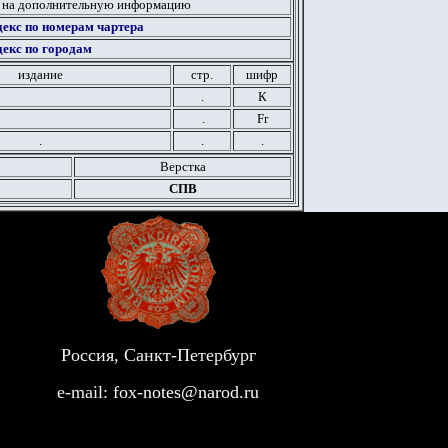
 на дополнительную информацию
екс по номерам чартера
екс по городам
издание
стр.
шифр
.
К
.
Fr
.
.
.
Верстка
СПВ
Россия, Санкт-Петербург
e-mail:
fox-notes@narod.ru