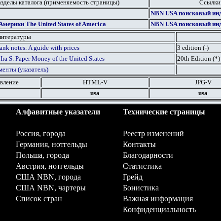
азделы каталога (применяемость страницы)
Ссылки
NBN USA
поисковый инд
ерики The United States of America
NBN USA
поисковый инд
литературы
ank notes: A guide with prices
3 edition (-)
 Ira S. Paper Money of the United States
20th Edition (
*
)
енты (указатель)
вление
HTML
-V
JPG
-V
usa
usa
Алфавитные указатели
Технические страницы
Россия, города
Реестр изменений
Германия, нотгельды
Контакты
Польша, города
Благодарности
Австрия, нотгельды
Статистика
США NBN, города
Грейд
США NBN, чартеры
Бонистика
Список стран
Важная информация
Конфиденциальность