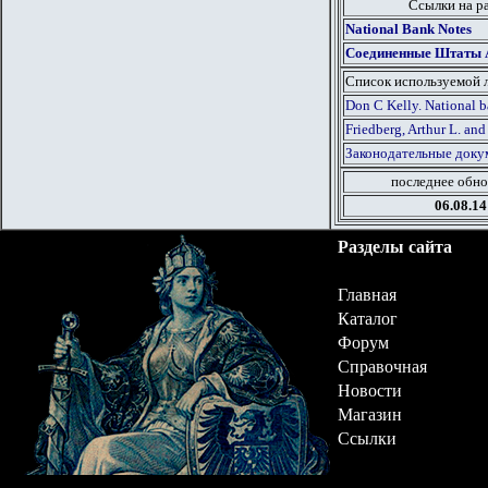
Ссылки на р
National Bank Notes
Соединенные Штаты Ам
Список используемой 
Don C Kelly. National b
Friedberg, Arthur L. and
Законодательные докум
последнее обно
06.08.14
Разделы сайта
Главная
Каталог
Форум
Справочная
Новости
Магазин
Ссылки