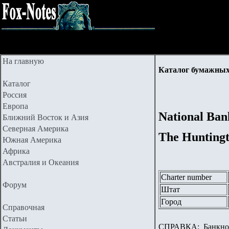
На главную
Каталог бумажных
Каталог
Россия
Европа
National Ban
Ближний Восток и Азия
Северная Америка
The Hunting
Южная Америка
Африка
Австралия и Океания
Charter number
Форум
Штат
Город
Справочная
Статьи
СПРАВКА:
Банкнот