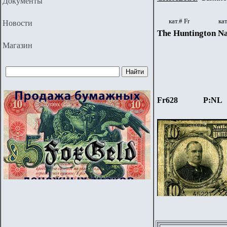
Документы
кат.#
Fr
кат
Новости
The Huntington Na
Магазин
Fr628
P:NL