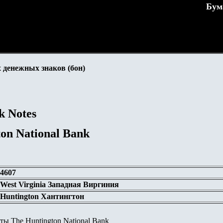
Бум
 денежных знаков (бон)
k Notes
ton National Bank
4607
West Virginia Западная Виргиния
Huntington Хантингтон
ы The Huntington National Bank