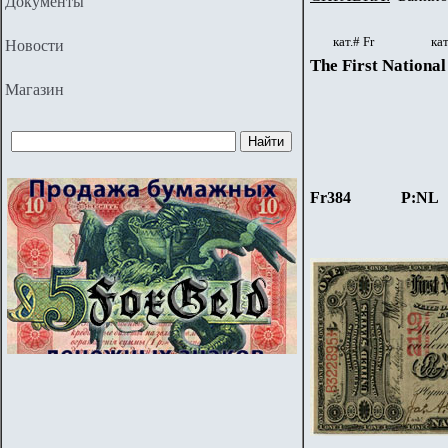
Документы
кат.#
Fr
кат
Новости
The First Nationa
Магазин
Fr384
P:NL