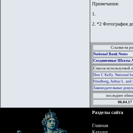
Примечания:
1.
2
.
*2 Фотография де
Ссылки на ра
National Bank Notes
Соединенные Штаты Ам
Список используемой 
Don C Kelly. National ba
Friedberg, Arthur L. and 
Законодательные докум
последнее обно
06.04.17
Разделы сайта
Главная
Каталог