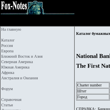
На главную
Каталог бумажных
Каталог
Россия
Европа
National Ban
Ближний Восток и Азия
Северная Америка
The First Na
Южная Америка
Африка
Австралия и Океания
Charter number
Форум
Штат
Город
Справочная
Статьи
СПРАВКА:
Банкноты