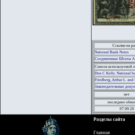
Ссылки на ра
National Bank Notes
Соединенные Штаты Аме
Список используемой 
Don C Kelly. National ba
Friedberg, Arthur L. and 
Законодательные докум
нет
последнее обно
07.09.20
Разделы сайта
Главная