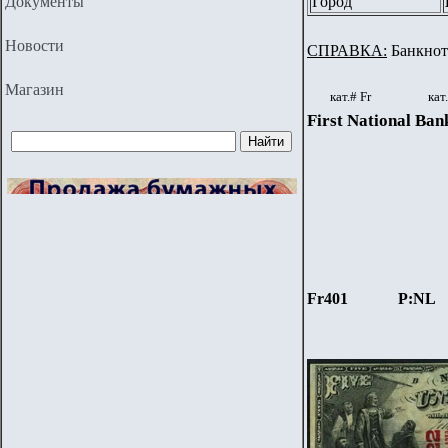
Документы
Город
Новости
СПРАВКА:
Банкноты
Магазин
кат.#
Fr
кат
First National Ban
Fr401
P:NL