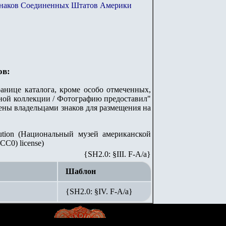
знаков Соединенных Штатов Америки
ов:
анице каталога, кроме особо отмеченных,
стной коллекции / Фотографию предоставил"
лены владельцами знаков для размещения на
itution (Национальный музей американской
C0) license)
{SH2.0: §III. F-A/а}
Шаблон
{SH2.0: §IV. F-А/а}