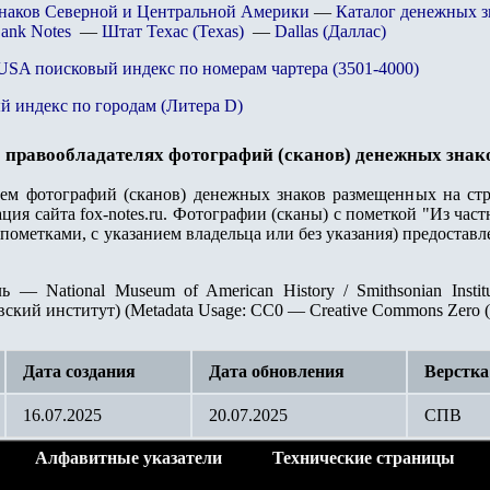
знаков Северной и Центральной Америки
—
Каталог денежных 
Bank Notes
—
Штат Техас (Texas)
—
Dallas (Даллас)
 USA поисковый индекс по номерам чартера (3501-4000)
й индекс по гор
одам (Литера D)
 правообладателях фотографий (сканов) денежных знак
лем фотографий (сканов) денежных знаков размещенных на стр
ция сайта fox-notes.ru. Фотографии (сканы) с пометкой "Из ча
пометками, с указанием владельца или без указания) предостав
ь — National Museum of American History / Smithsonian Inst
ский институт) (Metadata Usage: CC0 — Creative Commons Zero (C
Дата создания
Дата обновления
Верстка
16.07.2025
20.07.2025
СПВ
Алфавитные указатели
Технические страницы