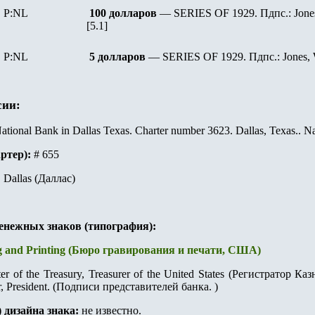
P:NL
100 долларов
— SERIES OF 1
929
. Пдпс.: Jon
[5.1]
P:NL
5 долларов
— SERIES OF 1
929
. Пдпс.: Jones,
сии:
National Bank in Dallas Texas. Charter number 3623. Dallas, Texas..
артер):
#
655
:
Dallas (Даллас)
денежных знаков (типография):
g and Printing (Бюро гравирования и печати, США)
er of the Treasury, Treasurer of the United States (Регистратор
, President.
(
Подписи представителей банка.
)
) дизайна знака
:
не известно.