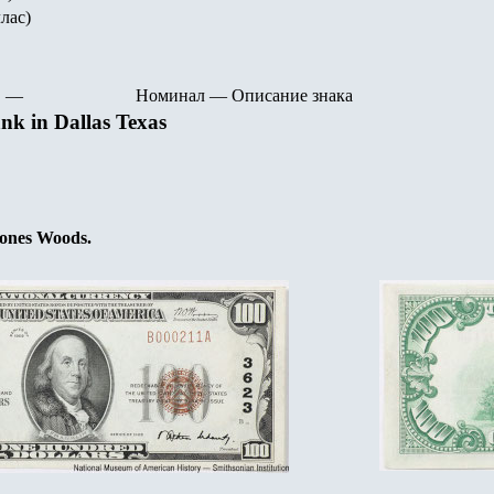
ллас)
—
Номинал
—
Описание знака
ank in Dallas Texas
 Jones Woods.