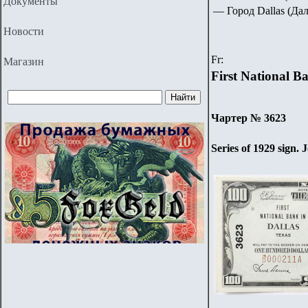
Документы
— Город
Dallas (Да
Новости
Fr
:
Магазин
First National B
Чартер №
3623
Series of 1929 sign.