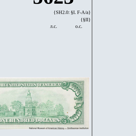
{SH2.0: §I. F-А/а}
{§II}
л.с.
о.с.