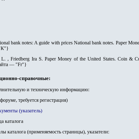
onal bank notes: A guide with prices National bank notes. Paper Money 
"К"
}
r L. , Friedberg Ira S. Paper Money of the United States. Coin & Cu
айта —
"
Fr
"
}
ационно-справочные:
олнительную и техническую информацию:
 форуме, требуется регистрация)
кументы (указатель)
ца каталога
елы каталога (применяемость страницы), указатели: