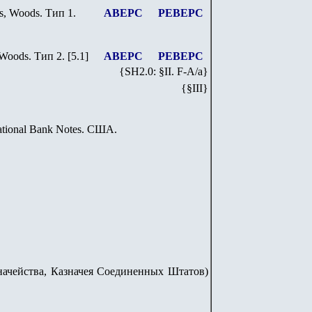
es, Woods.
Тип 1.
АВЕРС
РЕВЕРС
 Woods.
Тип 2.
[5.1]
АВЕРС
РЕВЕРС
{SH
2
.
0
: §II. F-A/
a
}
{§III}
 National Bank Notes. США.
 Казначейства, Казначея Соединенных Штатов)