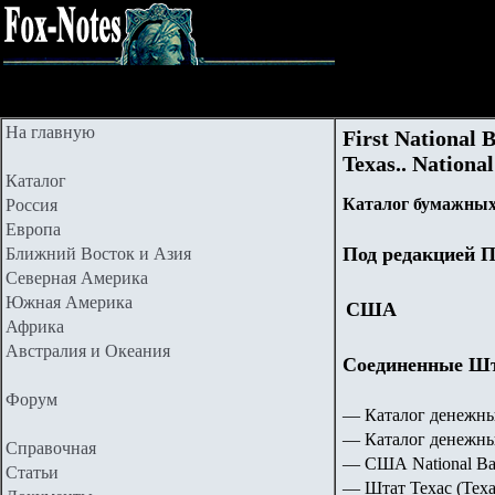
На главную
First National 
Texas.. Nation
Каталог
Каталог бумажных
Россия
Европа
Под редакцией П
Ближний Восток и Азия
Северная Америка
Южная Америка
США
Африка
Австралия и Океания
Соединенные Шта
Форум
— Каталог денежны
— Каталог денежн
Справочная
— США National Ba
Статьи
—
Штат Техас (Texa