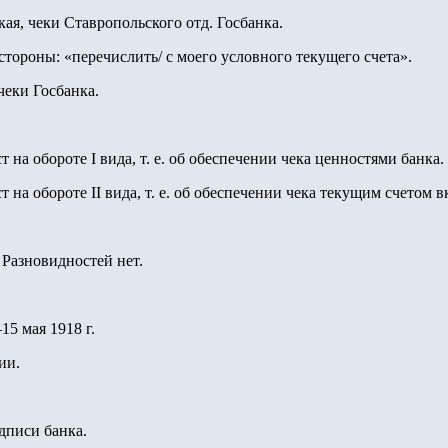
ая, чеки Ставропольского отд. Госбанка.
стороны: «перечислить/ с моего условного текущего счета».
чеки Госбанка.
ст на обороте I вида, т. е. об обеспечении чека ценностями банка
кст на обороте II вида, т. е. об обеспечении чека текущим счето
 Разновидностей нет.
5 мая 1918 г.
ии.
одписи банка.