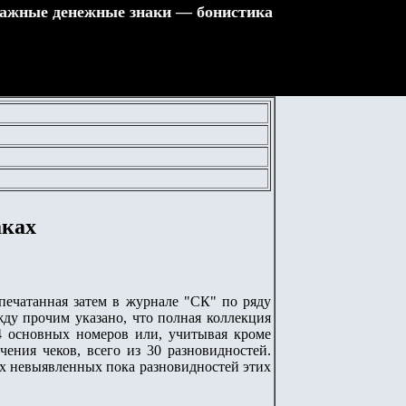
ажные денежные знаки — бонистика
аках
апечатанная затем в журнале "СК" по ряду
жду прочим указано, что полная коллекция
14 основных номеров или, учитывая кроме
чения чеков, всего из 30 разновидностей.
ых невыявленных пока разновидностей этих