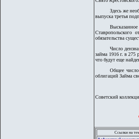
Свято Крестовского
Здесь же нео
выпуска третья подп
Высказанное
Ставропольского о
обязательства сущес
Число дензна
займа 1916 г. в 275
что будут еще найд
Общее число
облигаций Займа сво
Советский коллекцио
Ссылки на те