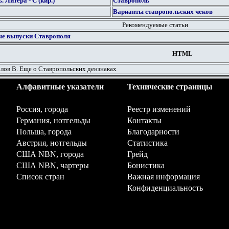
ь.
Литера - С (кир.)
Ставрополь
Варианты ставропольских чеков
Рекомендуемые статьи
ые выпуски Ставрополя
HTML
лов В. Еще о Ставропольских дензнаках
Алфавитные указатели
Технические страницы
Россия, города
Реестр изменений
Германия, нотгельды
Контакты
Польша, города
Благодарности
Австрия, нотгельды
Статистика
США NBN, города
Грейд
США NBN, чартеры
Бонистика
Список стран
Важная информация
Конфиденциальность