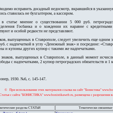
.
бходимо исправить досадный недосмотр, вкравшийся в указанную 
ись ставилась не бухгалтером, а кассиром.
 в статье мнение о существовании 5 000 руб. петроградск
тделения Госбанка и о хождении их наравне с кредитными 
твуют и особой редкости не представляют.
ков, выпущенных в Ставрополе, следует увеличить еще одним 
 руб. с надпечаткой в углу «Денежный знак» и посредине: «Ставр
ены и купоны других купюр с такими же надпечатками.
 знаков, выпущенных в Ставрополе, в данный момент исчисля
боды с надпечатками, 2 купюр петроградских обязательств и 1 к
нер, 1930. №6, с. 145-147.
© При использовании этих материалов ссылка на сайт "Бонистика" www.bon
Статья с сайта "БОНИСТИКА" www.bonistikaweb.ru, размещена с разрешения вл
матические разделы СТАТЬИ
Тематически связанные