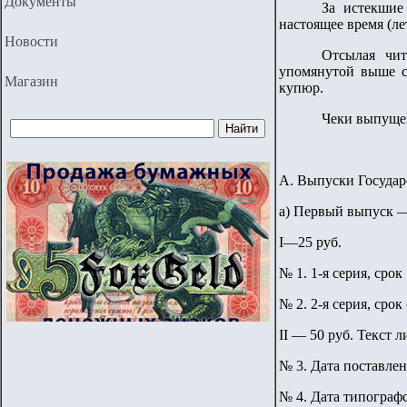
Документы
За истекшие
настоящее время (ле
Новости
Отсылая чит
упомянутой выше ст
Магазин
купюр.
Чеки выпуще
А. Выпуски Государ
а) Первый выпуск — 
I—25 руб.
№ 1. 1-я серия, срок 
№ 2. 2-я серия, срок
II — 50 руб. Текст 
№ 3. Дата поставле
№ 4. Дата типографс