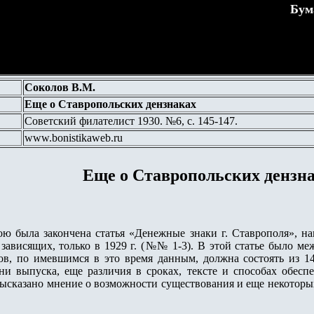
Бум
Соколов В.М.
Еще о Ставропольских дензнаках
Советский филателист 1930. №6, с. 145-147.
www.bonistikaweb.ru
Еще о Ставропольских дензн
ою была закончена статья «Денежные знаки г. Ставрополя», н
 зависящих, только в 1929 г. (№№ 1-3).
В этой статье было ме
ков, по имевшимся в это время данным, должна состоять из 
и выпуска, еще различия в сроках, тексте и способах обеспе
высказано мнение о возможности существования и еще некотор