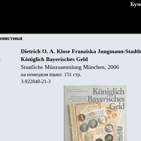
Бум
онистики
Dietrich O. A. Klose Franziska Jungmann-Stadt
Е
Königlich Bayerisches Geld
Staatliche Münzsammlung München, 2006
на немецком языке. 151 стр.
3-922840-21-3