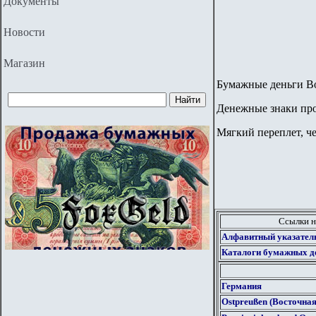
Документы
Новости
Магазин
Бумажные деньги Во
Денежные знаки
пр
Мягкий переплет, ч
Ссылки н
Алфавитный указател
Каталоги бумажных д
Германия
Ostpreußen (Восточна