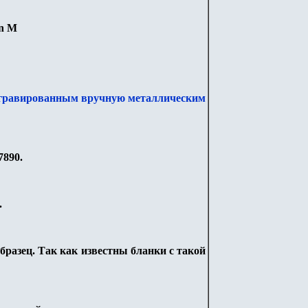
n
M
й гравированным вручную металлическим
7890.
.
образец. Так как известны бланки с такой