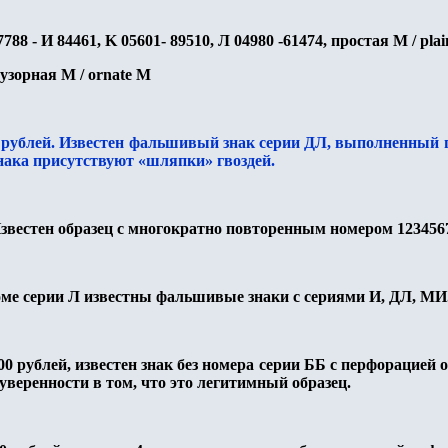
7788 - И 84461,
K
05601-
8
9510
,
Л 04980 -61474, простая М /
plai
 узорная М /
ornate
M
0 рублей. Известен фальшивый знак серии ДЛ, выполненны
знака присутствуют «шляпки» гвоздей.
звестен образец с многократно повторенным номером 123456
ме серии Л известны фальшивые знаки с сериями И, ДЛ, МИ
00 рублей,
известен знак без номера серии ББ с перфорацией 
 уверенности в том, что это легитимный образец.