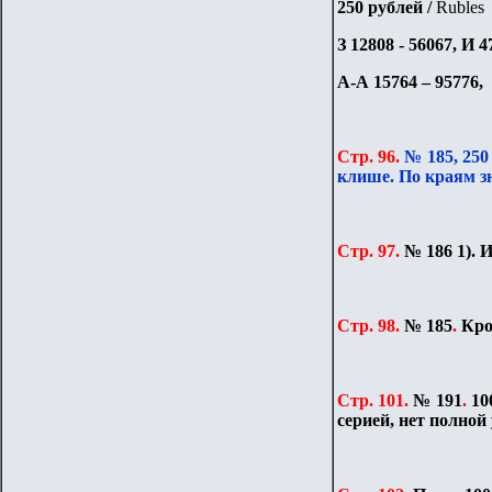
250 рублей /
Rubles
З 12808 - 56067, И 4
А-А 15764 – 95776,
Стр. 96.
№ 185, 25
клише. По краям 
Стр. 97.
№ 186 1).
И
Стр. 98.
№ 185
.
Кро
Стр. 101.
№ 191
.
10
серией, нет полной