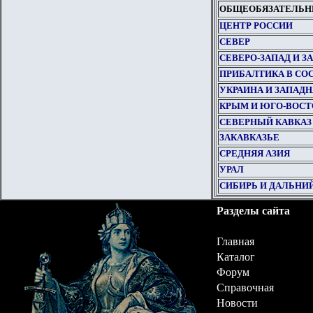
ОБЩЕОБЯЗАТЕЛЬН
ЦЕНТР РОССИИ
СЕВЕР
СЕВЕРО-ЗАПАД И З
ПРИБАЛТИКА В СО
УКРАИНА И ЗАПАДН
КРЫМ И ЮГО-ВОСТ
СЕВЕРНЫЙ КАВКАЗ
ЗАКАВКАЗЬЕ
СРЕДНЯЯ АЗИЯ
УРАЛ
СИБИРЬ И ДАЛЬНИ
Разделы сайта
Главная
Каталог
Форум
Справочная
Новости