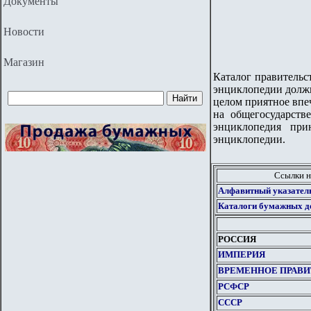
Документы
Новости
Магазин
Каталог правитель
энциклопедии должн
целом приятное впе
на общегосударст
энциклопедия пр
энциклопедии.
Ссылки н
Алфавитный указател
Каталоги бумажных д
РОССИЯ
ИМПЕРИЯ
ВРЕМЕННОЕ ПРАВ
РСФСР
СССР