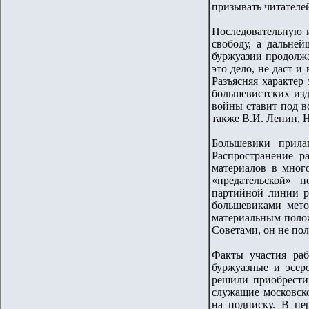
призывать читателей
Последовательную 
свободу, а дальне
буржуазии продолжа
это дело, не даст 
Разъясняя характер
большевистских изд
войны ставит под в
также В.И. Ленин, Н
Большевики прила
Распространение р
материалов в мног
«предательской» 
партийной линии р
большевиками мето
материальным полож
Советами, он не по
Факты участия раб
буржуазные и эсер
решили приобрести
служащие московско
на подписку. В пе