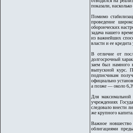
отводился на реали
показали, наскольк
Помимо стабилизац
проведение широк
оборонческих настр
задача нашего врем
из важнейших спос
власти и ее кредита
В отличие от посл
долгосрочный характ
заем был намного 
выпускной курс. П
подписчикам получ
официально установ
а позже — около 6,3
Для максимальной 
учреждениях Госуда
следовало внести ли
же крупного капитал
Важное новшество 
облигациями преды