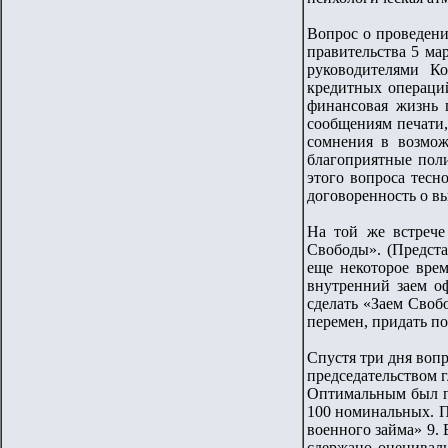
Вопрос о проведен
правительства 5 ма
руководителями Ко
кредитных операций
финансовая жизнь 
сообщениям печати,
сомнения в возмож
благоприятные поли
этого вопроса тесн
договоренность о вы
На той же встрече
Свободы». (Предста
еще некоторое врем
внутренний заем о
сделать «Заем Своб
перемен, придать п
Спустя три дня воп
председательством 
Оптимальным был пр
100 номинальных. П
военного займа» 9.
сдержано оценивали