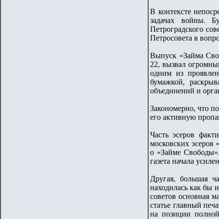
В контексте непоср
задачах войны. Б
Петроградского сов
Петросовета в вопро
Выпуск «Займа Сво
22, вызвал огромны
одним из проявлен
бумажкой, раскры
объединений и орга
Закономерно, что по
его активную пропа
Часть эсеров факти
московских эсеров «
о «Займе Свободы».
газета начала усиле
Другая, большая ч
находилась как бы 
советов основная ма
статье главный печ
на позиции полной