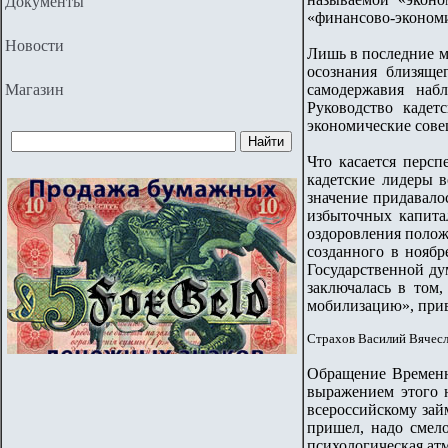
Документы
«финансово-эконом
Новости
Лишь в последние ме
осознания близяще
Магазин
самодержавия наб
Руководство кадет
экономические сове
Что касается персп
кадетские лидеры 
значение придавало
избыточных капита
оздоровления полож
созданного в ноябр
Государственной ду
заключалась в том
мобилизацию», при
Страхов Василий Вячесл
Обращение Временн
выражением этого 
всероссийскому займ
пришел, надо смело
психологическая ат