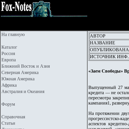
На главную
АВТОР
НАЗВАНИЕ
Каталог
ОПУБЛИКОВАНА
Россия
ИСТОЧНИК ИНФ.
Европа
Ближний Восток и Азия
«Заем Свободы» Вр
Северная Америка
Южная Америка
Африка
Выпущенный 27 мар
Австралия и Океания
кредита — не остал
пересмотра закрепи
кампания1, разверну
Форум
На протяжении дву
Справочная
прогрессистско-кад
Статьи
аспектов кредитно-
называемой «эконо