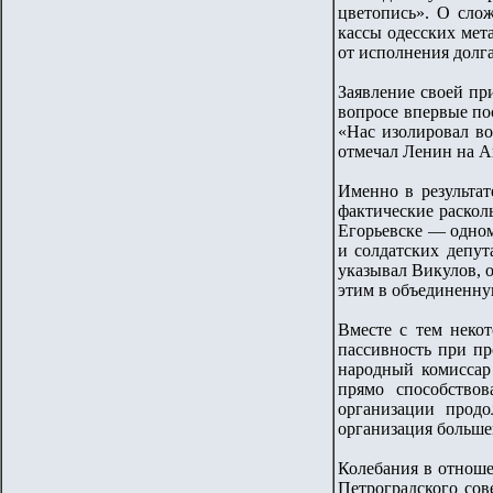
цветопись». О слож
кассы одесских мета
от исполнения долга
Заявление своей пр
вопросе впервые по
«Нас изолировал во
отмечал Ленин на А
Именно в результа
фактические раскол
Егорьевске — одном
и солдатских депут
указывал Викулов, 
этим в объединенну
Вместе с тем неко
пассивность при пр
народный комиссар
прямо способство
организации прод
организация больше
Колебания в отнош
Петроградского сов