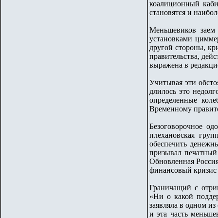
коалиционный кабин
становятся и наибо
Меньшевиков заем
установками циммер
другой стороны, кр
правительства, дей
выражена в редакцио
Учитывая эти обсто
длилось это недолг
определенные коле
Временному правите
Безоговорочное од
плехановская груп
обеспечить денежны
призывал печатный
Обновленная Россия
финансовый кризис
Граничащий с отри
«Ни о какой подде
заявляла в одном из
и эта часть меньше