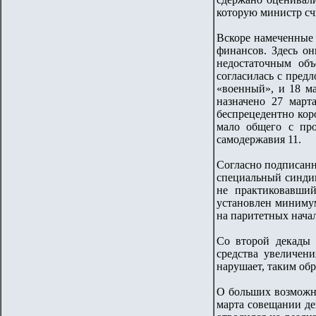
которую министр сч
Вскоре намеченные 
финансов. Здесь он
недостаточным объ
согласилась с пред
«военный», и 18 м
назначено 27 март
беспрецедентно кор
мало общего с про
самодержавия 11.
Согласно подписанн
специальный синдик
не практиковавший
установлен минимум
на паритетных начал
Со второй декады 
средства увеличен
нарушает, таким обр
О больших возможно
марта совещании де