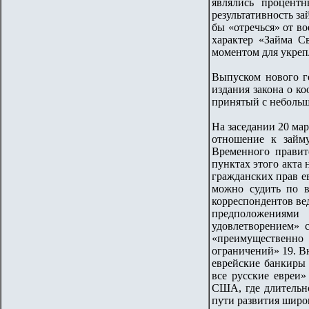
являлись процент
результативность з
бы «отречься» от в
характер «Займа Св
моментом для укреп
Выпуском нового го
издания закона о ко
принятый с небольш
На заседании 20 ма
отношение к займ
Временного правит
пунктах этого акта
гражданских прав е
можно судить по в
корреспондентов в
предположениями
удовлетворением» 
«преимущественно 
ограничений» 19. Вн
еврейские банкиры 
все русские евреи
США, где длительн
пути развития широ