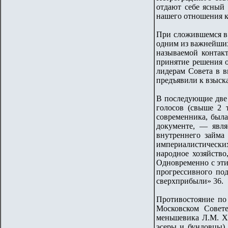
отдают себе ясный 
нашего отношения к
При сложившемся в 
одним из важнейших 
называемой контакт
принятие решения о
лидерам Совета в в
предъявили к взыск
В последующие две 
голосов (свыше 2 
современника, была
документе, — явля
внутреннего займа
империалистически
народное хозяйство
Одновременно с эти
прогрессивного под
сверхприбыли» 36.
Противостояние по
Московском Совете
меньшевика Л.М. Х
эсеры и бундовцы) 