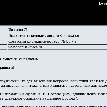
Бум
Иольсон Л.
Правительственные эмиссии Закавказья
Советский коллекционер, 1925, №4, с.7-9
www.bonistikaweb.ru
 эмиссии Закавказья.
данным)
труднительных для выяснения вопросов бонистики является д
и данные или уничтожены или хранятся в недоступных для исслед
м направлении сделан А. И. Погребецким, давшим почти исч
иге „Денежное обращение на Дальнем Востоке".
ь пробить одну брешь в этом направлении, разыскав официальны