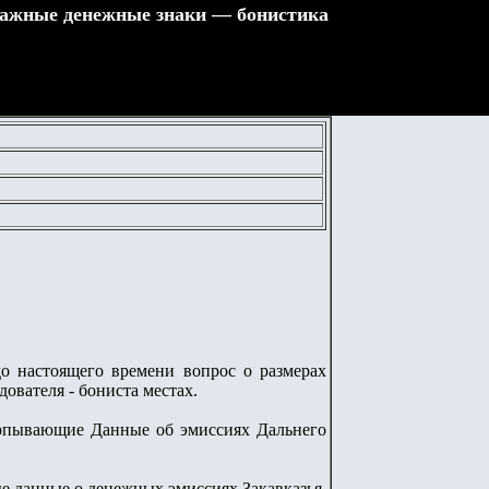
ажные денежные знаки — бонистика
о настоящего времени вопрос о размерах
ователя - бониста местах.
ерпывающие Данные об эмиссиях Дальнего
е данные о денежных эмиссиях Закавказья.