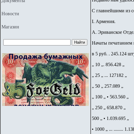
Документы
С главнейшими из с
Новости
I. Армения.
Магазин
А. Эриванское Отде
Начаты печатанием в
в 5 руб. . 245.124 ш
„ 10 „. 856.428 „
„ 25 „ ... 127182 „
„ 50 „ 257.089 „
„ 100 „ • 563.560 „
„ 250 „ 658.870 „
500 „ • 1.039.695 „
• 1000 „ ... ........ 1.1