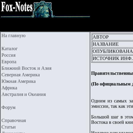
На главную
АВТОР
НАЗВАНИЕ
Каталог
ОПУБЛИКОВАНА
Россия
ИСТОЧНИК ИНФ.
Европа
Ближний Восток и Азия
Правительственные
Северная Америка
Южная Америка
(По официальным 
Африка
Австралия и Океания
Одним из самых за
эмиссии, так как эт
Форум
Большой шаг в это
Справочная
Востока в своей кн
Статьи
Недавно нам удалос