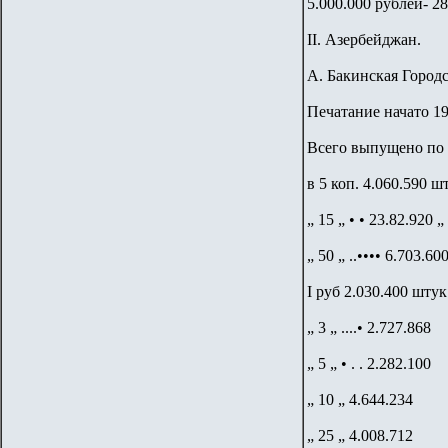
5.000.000 рублей- 2
II. Азербейджан.
А. Бакинская Городс
Печатание начато 19 
Всего выпущено по 
в 5 коп. 4.060.590 ш
„ 15 „ • • 23.82.920 „
„ 50 „ ..•••• 6.703.60
I руб 2.030.400 штук
„ 3 „ ....• 2.727.868
„ 5 „ • . . 2.282.100
„ 10 „ 4.644.234
„ 25 „ 4.008.712