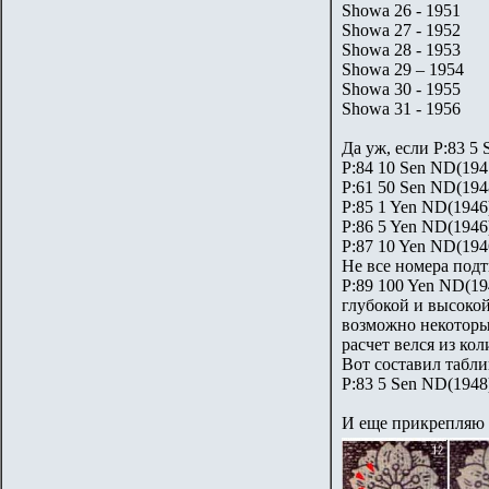
Showa 26 - 1951
Showa 27 - 1952
Showa 28 - 1953
Showa 29 – 1954
Showa 30 - 1955
Showa 31 - 1956
Да уж, если P:83 5 
P:84 10 Sen ND(194
P:61 50 Sen ND(194
P:85 1 Yen ND(1946
P:86 5 Yen ND(1946
P:87 10 Yen ND(194
Не все номера под
P:89 100 Yen ND(19
глубокой и высоко
возможно некоторые
расчет велся из ко
Вот составил табли
P:83 5 Sen ND(1948
И еще прикрепляю с