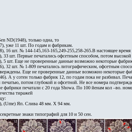
Sen ND(1948), только одна, то
7), уже 11 шт. По годам и фабрикам.
8), 16 шт. № 144-145,163-165,249-255,258-265.В настоящее время
), 33 шт. Первые печатались офсетным способом, потом высокой
), 5 шт. Еще не проверенные данные возможно некоторые фабрик
6), 32 шт. № 1-809 печатались литографическим, офсетным спос
тверждены. Еще не проверенные данные возможно некоторые фаб
46). А у сотен только фабрик 12, по годам пока не разбивал. Печ
й печатью, потом глубокой и офсетной. Не все номера подтверж
 фабрики печатали с 20 года Showa. По 100 йенам кол –во. ном
личества тиражей
цу:
), (Ume) Яп. Слива 48 мм. Х 94 мм.
екретные знаки типографий для 10 и 50 сен.