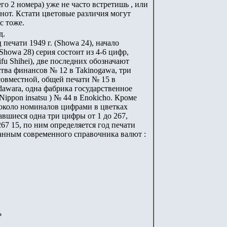
всего 2 номера) уже не часто встретишь , или
кнот. Кстати цветовые различия могут
с тоже.
д.
 печати 1949 г. (Showa 24), начало
Showa 28) серия состоит из 4-6 цифр,
ifu Shihei), две последних обозначают
тва финансов № 12 в Takinogawa, три
 совместной, общей печати № 15 в
dawara, одна фабрика государственное
ippon insatsu ) № 44 в Enokicho. Кроме
а около номиналов цифрами в цветках
вшиеся одна три цифры от 1 до 267,
267 15, по ним определяется год печати
 данным современного справочника валют :
?