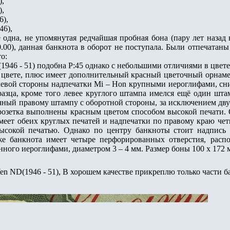
),
),
6),
46),
е одна, не упомянутая редчайшая пробная бона (пару лет наза
0.00), данная банкнота в оборот не поступала. Были отпечатан
о:
1946 - 51) подобна P:45 однако с небольшими отличиями в цвете
 цвете, плюс имеет дополнительный красный цветочный орнамент
 левой стороны надпечатки Mi – Hon крупными иероглифами, сни
разца, кроме того левее круглого штампа имелся ещё один шта
чный правому штампу с оборотной стороны, за исключением двух
розетка выполнены красным цветом способом высокой печати. 
имеет обеих круглых печатей и надпечатки по правому краю че
ысокой печатью. Однако по центру банкноты стоит надпись
же банкнота имеет четыре перфорированных отверстия, расп
ного иероглифами, диаметром 3 – 4 мм. Размер боны 100 х 172 
en ND(1946 - 51), В хорошем качестве прикреплю только части б