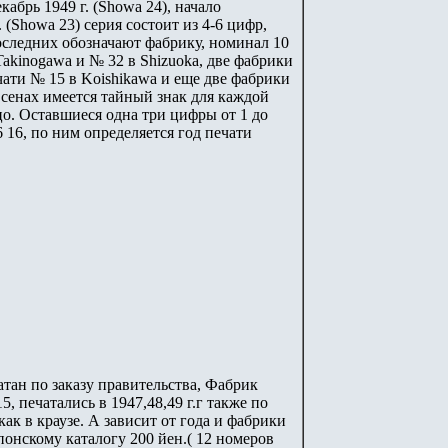
кабрь 1949 г. (Showa 24), начало
 (Showa 23) серия состоит из 4-6 цифр,
последних обозначают фабрику, номинал 10
akinogawa и № 32 в Shizuoka, две фабрики
чати № 15 в Koishikawa и еще две фабрики
 сенах имеется тайный знак для каждой
о. Оставшиеся одна три цифры от 1 до
6 16, по ним определяется год печати
чатан по заказу правительства, Фабрик
5, печатались в 1947,48,49 г.г также по
как в краузе. А зависит от года и фабрики
понскому каталогу 200 йен.( 12 номеров