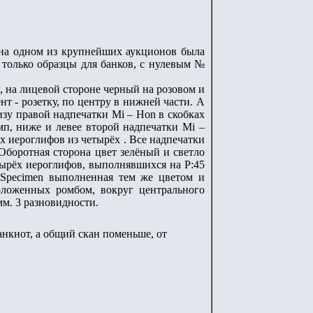
д на одном из крупнейших аукционов была
ы только образцы для банков, с нулевым №
, на лицевой стороне черный на розовом и
 - розетку, по центру в нижней части. А
зу правой надпечатки Mi – Hon в скобках
мп, ниже и левее второй надпечатки Mi –
 иероглифов из четырёх . Все надпечатки
Оборотная сторона цвет зелёный и светло
тырёх иероглифов, выполнявшихся на P:45
 Specimen выполненная тем же цветом и
оложенных ромбом, вокруг центрального
мм. 3 разновидности.
анкнот, а общий скан поменьше, от