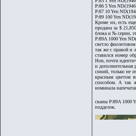
P:85 1 Yen ND(1946
P:86 5 Yen ND(1946
P:87 10 Yen ND(194
P:89 100 Yen ND(19
Кроме их, есть ещ
продана за $ 21,85
блока и № серии, эт
P:89A 1000 Yen ND(
светло фиолетовом
так же с правой и
ставился номер об
Hon, почти иденти
и дополнительная 
синий, только не 
красным цветом в
способом. А так 
номинала напечатан
сканы P:89A 1000 Y
подделок.