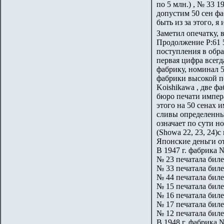
по 5 млн.) , № 33 1
допустим 50 сен фа
быть из за этого, я
Заметил опечатку, в
Продолжение P:61 5
поступления в обращ
первая цифра всегда
фабрику, номинал 5
фабрики высокой пе
Koishikawa , две ф
бюро печати импера
этого на 50 сенах 
сливы определенные
означает по сути но
(Showa 22, 23, 24)
Японские деньги от
В 1947 г. фабрика 
№ 23 печатала биле
№ 33 печатала биле
№ 44 печатала биле
№ 15 печатала биле
№ 16 печатала биле
№ 17 печатала биле
№ 12 печатала биле
В 1948 г. фабрика 