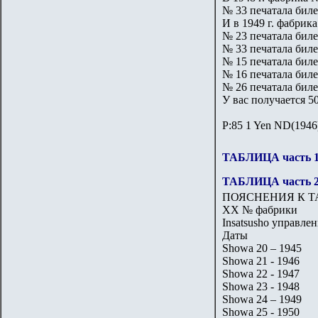
№ 33 печатала биле
И в 1949 г. фабрик
№ 23 печатала биле
№ 33 печатала биле
№ 15 печатала биле
№ 16 печатала биле
№ 26 печатала биле
У вас получается 50
P:85 1 Yen ND(1946)
ТАБЛИЦА часть 
ТАБЛИЦА часть 
ПОЯСНЕНИЯ К Т
ХХ № фабрики
Insatsusho управле
Даты
Showa 20 – 1945
Showa 21 - 1946
Showa 22 - 1947
Showa 23 - 1948
Showa 24 – 1949
Showa 25 - 1950