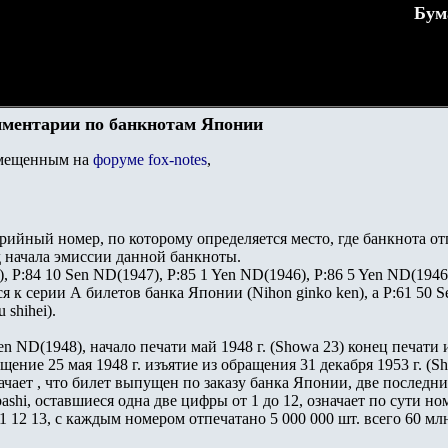
Бум
мментарии по банкнотам Японии
змещенным на
форуме
fox-notes
,
ерийный номер, по которому определяется место, где банкнота отп
д начала эмиссии данной банкноты.
, P:84 10 Sen ND(1947), P:85 1 Yen ND(1946), P:86 5 Yen ND(1946
я к серии А билетов банка Японии (Nihon ginko ken), а P:61 50 
 shihei).
en ND(1948), начало печати май 1948 г. (Showa 23) конец печати и
ение 25 мая 1948 г. изъятие из обращения 31 декабря 1953 г. (Sh
начает , что билет выпущен по заказу банка Японии, две последн
bashi, оставшиеся одна две цифры от 1 до 12, означает по сути но
о1 12 13, с каждым номером отпечатано 5 000 000 шт. всего 60 мл