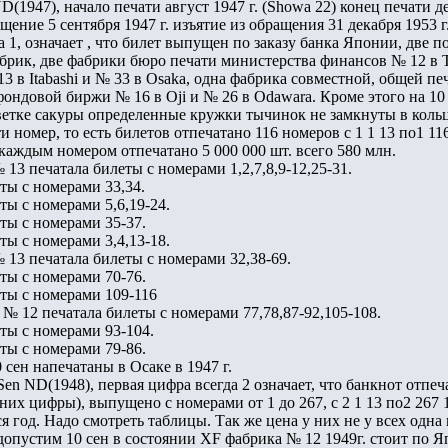
D(1947), начало печати август 1947 г. (Showa 22) конец печати де
ение 5 сентября 1947 г. изъятие из обращения 31 декабря 1953 г.
а 1, означает , что билет выпущен по заказу банка Японии, две 
брик, две фабрики бюро печати министерства финансов № 12 в T
3 в Itabashi и № 33 в Osaka, одна фабрика совместной, общей пе
ондовой биржи № 16 в Oji и № 26 в Odawara. Кроме этого на 10
ветке сакуры определенные кружки тычинок не замкнуты в кольц
ти номер, то есть билетов отпечатано 116 номеров с 1 1 13 по1 11
с каждым номером отпечатано 5 000 000 шт. всего 580 млн.
 13 печатала билеты с номерами 1,2,7,8,9-12,25-31.
ты с номерами 33,34.
ты с номерами 5,6,19-24.
ты с номерами 35-37.
ты с номерами 3,4,13-18.
№ 13 печатала билеты с номерами 32,38-69.
ты с номерами 70-76.
ты с номерами 109-116
а № 12 печатала билеты с номерами 77,78,87-92,105-108.
ты с номерами 93-104.
ты с номерами 79-86.
 сен напечатаны в Осаке в 1947 г.
 Sen ND(1948), первая цифра всегда 2 означает, что банкнот отпе
них цифры), выпущено с номерами от 1 до 267, с 2 1 13 по2 267 1
я год. Надо смотреть таблицы. Так же цена у них не у всех одна 
допустим 10 сен в состоянии XF фабрика № 12 1949г. стоит по Я