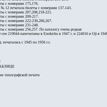
ты с номерами 175,176.
а № 12 печатала билеты с номерами 137-143.
ты с номерами 207,208,218-221.
ты с номерами 209-217.
ты с номерами 222-230,266,267.
ты с номерами 231-248.
ты с номерами 256,257. По каталогу очень редкая
 сен 219044 напечатаны в Enokicho в 1947 г. и 224016 в Oji в 1949
, печаталась с 1945 по 1956 г.г.
1
2
АБЛИЦЕ
ние типографской печати