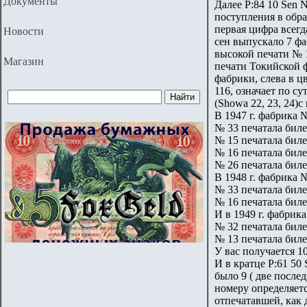
Документы
Далее P:84 10 Sen N
поступления в обращ
первая цифра всегд
Новости
сен выпускало 7 фа
высокой печати № 1
Магазин
печати Токийской ф
фабрики, слева в ц
116, означает по су
(Showa 22, 23, 24)
В 1947 г. фабрика №
№ 33 печатала биле
№ 15 печатала биле
№ 16 печатала биле
№ 26 печатала биле
В 1948 г. фабрика 
№ 33 печатала биле
№ 16 печатала биле
И в 1949 г. фабрик
№ 32 печатала биле
№ 13 печатала биле
У вас получается 10
И в кратце P:61 50
было 9 ( две послед
номеру определяетс
отпечатавшей, как 