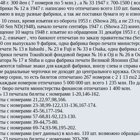
948 г. 300 йен ( 7 номеров по 5 млн.) , а № 33 1947 г. 700-1500 ( 
брики № 12 в 1947 г. написано что отпечатано всего 110 шт. бан
 имею в виду разные фабрики, а так же поставки бумаги ну и изно
 10 сенах, время изъятия из оборота 1953 г. (Showa 28), а не 23 го
0 Sen ND(1948), начало печати сентябрь 1947 г. (Showa 22) конец
ение 10 марта 1948 г. изъятие из обращения 31 декабря 1953 г. (
 2, означает , что банкнот отпечатан по заказу правительства (Se
0 сен выпускало 9 фабрик, одна фабрика бюро печати министерс
чати № 13 в Itabashi , № 23 в Fuji и № 33 в Osaka, одна фабрика
абрики печати Токийской фондовой биржи № 16 в Oji и № 26 в O
тора № 17 в Shiba и одна фабрика печати Великой Японии (Dai N
имеются тайные знаки для каждой фабрики, внизу слева и справ
 радиальные черточки не доходят до центрального кружка. Оста
мер серии, то есть билетов отпечатано 267 номеров с 2 1 13 по2 
с каждым номером отпечатано 5 000 000 шт. всего 1 235 млн. По
 бюро печати министерства финансов отпечатано 1 400 млн.
№ 13 печатала билеты с номерами 1-20,146-162.
ты с номерами 21,22,97,98,166.
ты с номерами 23-38,99-122,131-136,167-174.
ты с номерами 45-56,177-194.
ты с номерами 57-68,81-92,123-130.
ты с номерами 39-44,75-80.
ты с номерами 69-74,93-96,195-202.
ты с номерами (нет данных) в кол-во. 110 шт. возможно образцы
№ 23 печатала билеты с номерами 203-206.