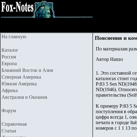
На главную
Пояснения и ко
По материалам ра
Каталог
Россия
Автор Hanzo
Европа
Ближний Восток и Азия
1. Это составной с
Северная Америка
каталогах стоит го
Южная Америка
P:83 5 Sen ND(1948)
ND(1946). Относятс
Африка
правительства (Seifu
Австралия и Океания
К примеру P:83 5 S
Форум
поступления в обращ
цифра всегда 1, оз
печати в городе Ita
Справочная
номеров с 1 1 13 п
Статьи