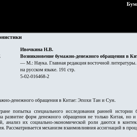
Бум
онистики
Ивочкина Н.В.
Е
Возникновение бумажно-денежного обращения в Кит
— М.: Наука. Главная редакция восточной литературы.
на русском языке. 191 стр.
5-02-016468-2
жно-денежного обращения в Китае: Эпохи Тан и Сун.
ране попытка специального исследования ранней истории б
а развитие форм денежного обращения не только Китая, но и 
ий, анализ их социально-экономической роли даются в конте
я. Рассматривается механизм взаимовлияния ассигнаций в проц