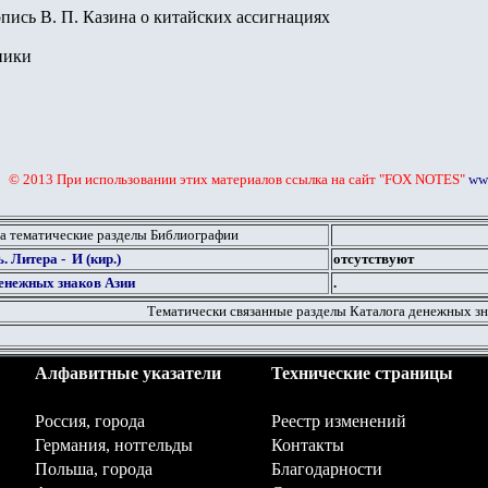
пись В. П. Казина о китайских ассигнациях
ники
© 2013 При использовании этих материалов ссылка на сайт "FOX NOTES"
www
а тематические разделы Библиографии
ь.
Литера - И (кир.)
отсутствуют
енежных знаков Азии
.
Тематически связанные разделы Каталога денежных зн
Алфавитные указатели
Технические страницы
Россия, города
Реестр изменений
Германия, нотгельды
Контакты
Польша, города
Благодарности