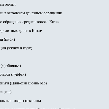
 материал
лы в китайском денежном обращении
о обращения средневекового Китая
кредитных денег в Китае
я (пиби)
ии (чжику и пуху)
(«фэйцянь»)
ладов (гуйфан)
еньги (Цянь-фэн цюань бао)
ньцянь)
льные товары (цзяоинь)