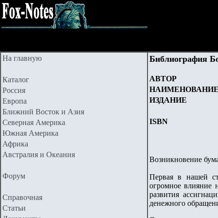
На главную
Библиография Б
АВТОР
Каталог
НАИМЕНОВАНИ
Россия
ИЗДАНИЕ
Европа
Ближний Восток и Азия
ISBN
Северная Америка
Южная Америка
Африка
Австралия и Океания
Возникновение бума
Форум
Первая в нашей ст
огромное влияние н
развития ассигнац
Справочная
денежного обращени
Статьи