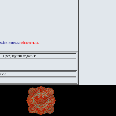
.fox-notes.ru
обязательна.
Предыдущие издания:
аков