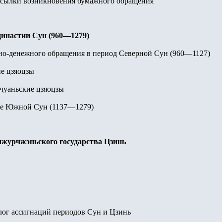
осылки возникновения бумажного обращения
инастии Сун (960—1279)
но-денежного обращения в период Северной Сун (960—1127)
е цзяоцзы
чуаньские цзяоцзы
е Южной Сун (1137—1279)
журчжэньского государства Цзинь
лог ассигнаций периодов Сун и Цзинь