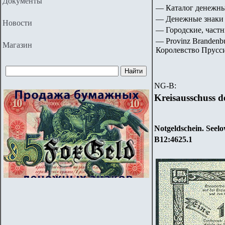
Документы
— Каталог денежны
— Денежные знаки 
Новости
— Городские, частн
—
Provinz Brandenbu
Магазин
Королевство Прусси
NG-B:
Kreisausschuss d
Notgeldschein. Seelo
B12:4625.
1