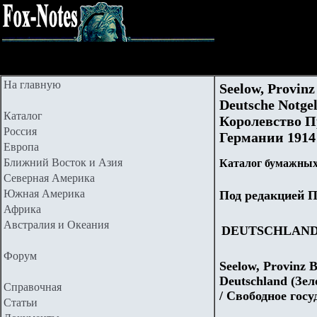
На главную
Seelow, Provinz
Deutsche Notge
Каталог
Королевство П
Россия
Германии 1914 -
Европа
Ближний Восток и Азия
Каталог бумажных
Северная Америка
Южная Америка
Под редакцией П
Африка
Австралия и Океания
DEUTSCHLAN
Форум
Seelow, Provinz 
Deutschland (Зе
Справочная
/ Свободное гос
Статьи