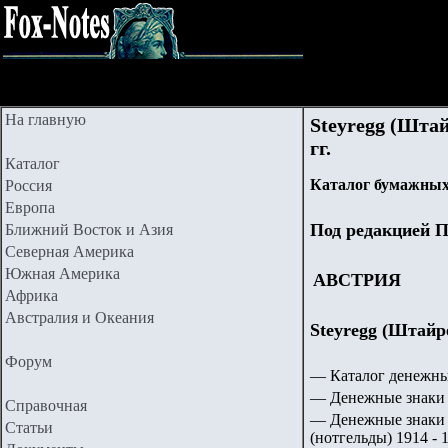
На главную
Steyregg (Штай
гг.
Каталог
Каталог бумажных
Россия
Европа
Под редакцией П
Ближний Восток и Азия
Северная Америка
Южная Америка
АВСТРИЯ
Африка
Австралия и Океания
Steyregg (Штайре
Форум
— Каталог денежны
— Денежные знаки 
Справочная
— Денежные знаки 
Статьи
(нотгельды) 1914 - 1